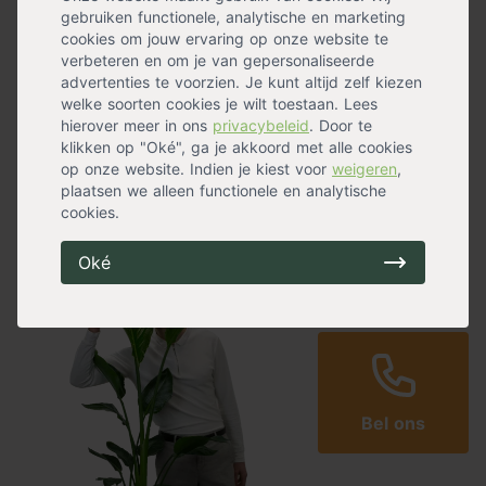
gebruiken functionele, analytische en marketing
een langere houdbaarheid van de aalbessen. Ook
cookies om jouw ervaring op onze website te
deze voeding kun je twee keer per jaar toepassen.
verbeteren en om je van gepersonaliseerde
advertenties te voorzien. Je kunt altijd zelf kiezen
Bekijk hier meer
klimplanten
.
welke soorten cookies je wilt toestaan. Lees
hierover meer in ons
privacybeleid
. Door te
klikken op "Oké", ga je akkoord met alle cookies
Niet gevonden wat je zoekt?
op onze website. Indien je kiest voor
weigeren
,
Of gewoon een vraag?
plaatsen we alleen functionele en analytische
cookies.
Vraag het Wouter of zijn collega's!
Oké
Bel ons