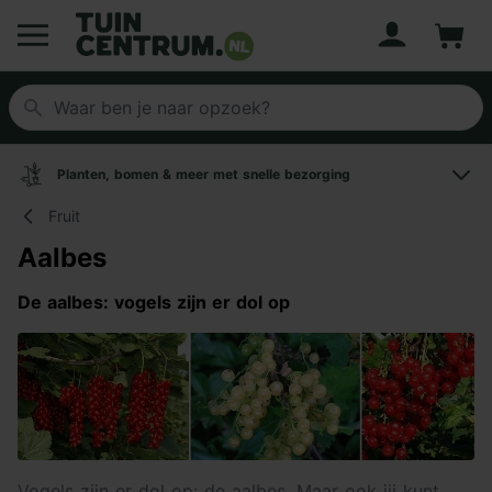
Account
Winke
Logo Tuincentrum.nl
Planten, bomen & meer met snelle bezorging
Fruit
Aalbes
De aalbes: vogels zijn er dol op
Vogels zijn er dol op: de aalbes. Maar ook jij kunt