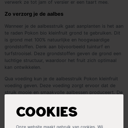
verwerk ze tot jam of versier er een taart mee.
Zo verzorg je de aalbes
Wanneer je de aalbesstruik gaat aanplanten is het aan
te raden Pokon bio kleinfruit grond te gebruiken. Dit
is grond met 100% natuurlijke en hoogwaardige
grondstoffen. Denk aan bijvoorbeeld tuinturf en
turfstrooisel. Deze grondstoffen geven de grond een
luchtige structuur, waardoor het fruit zich optimaal
kan ontwikkelen.
Qua voeding kun je de aalbesstruik Pokon kleinfruit
voeding geven. Deze voeding zorgt ervoor dat de
struik mooie en smaakvolle aalbessen produceert. De
voeding kun je geven tussen februari en april en
tussen juli en augustus. Daarnaast kun je Ecostyle
Cookies
Fruit-AZ gebruiken. Hier zitten voedingsstoffen in met
een hoog kaliumgehalte. Dit hoge kaliumgehalte
zorgt voor een hoge opbrengst, een betere smaak en
Onze website maakt gebruik van cookies. Wij