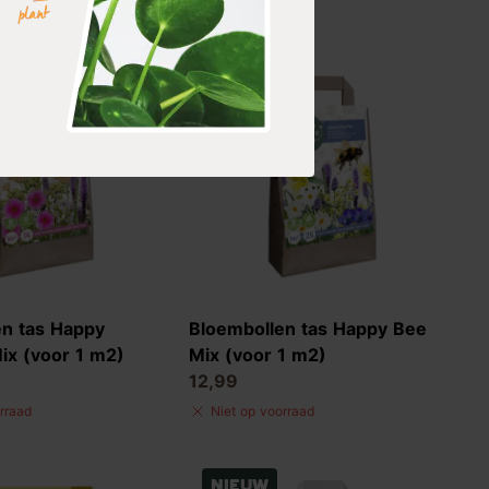
Nieuw
en tas Happy
Bloembollen tas Happy Bee
Mix (voor 1 m2)
Mix (voor 1 m2)
12,99
rraad
Niet op voorraad
Nieuw