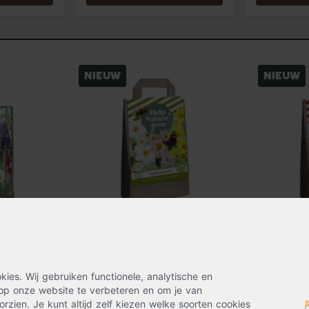
Nieuw
Nieuw
Bloembollen tas Dahlia
Bloembolle
elp Nature
Sunrise Mix (voor 1 m2)
Mix (voor 
2)
es. Wij gebruiken functionele, analytische en
12,99
12,99
op onze website te verbeteren en om je van
rzien. Je kunt altijd zelf kiezen welke soorten cookies
Niet op voorraad
Niet op voo