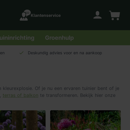
Klantenservice
Account
Winkelwage
uininrichting
Groenhulp
len
Deskundig advies voor en na aankoop
leurexplosie. Of je nu een ervaren tuinier bent of je
n,
terras of balkon
te transformeren. Bekijk hier onze