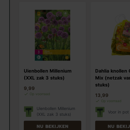
Uienbollen Millenium
Dahlia knollen 
(XXL zak 3 stuks)
Mix (netzak va
stuks)
9,99
Op voorraad
13,99
Op voorraad
Uienbollen Millenium
Voor in pot
(XXL zak 3 stuks)
Nu bekijken
Nu beki