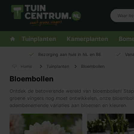
Logo Tuincentrum.nl
Homepage
Tuinplanten
Kamerplanten
Bom
Bezorging aan huis in NL en BE
Vana
Home
Tuinplanten
Bloembollen
Bloembollen
Ontdek de betoverende wereld van bloembollen! Stap in
groene vingers nog moet ontwikkelen, onze bloembol
adembenemende variaties aan bloemen en kleuren.