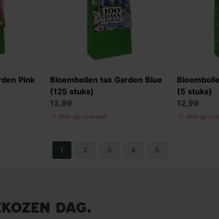
rden Pink
Bloembollen tas Garden Blue
Bloembolle
(125 stuks)
(5 stuks)
13,99
12,99
Niet op voorraad
Niet op voo
1
2
3
4
5
ekozen dag.