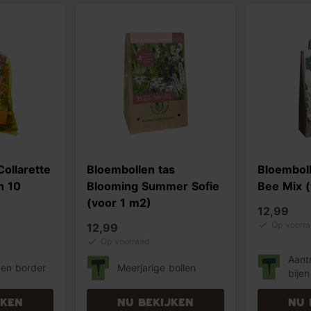
Collarette
Bloembollen tas
Bloembol
n 10
Blooming Summer Sofie
Bee Mix (
(voor 1 m2)
12,99
Op voorr
12,99
Op voorraad
Aantr
 en border
Meerjarige bollen
bijen
jken
Nu bekijken
Nu 