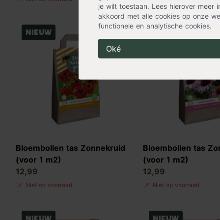
je wilt toestaan. Lees hierover meer 
akkoord met alle cookies op onze web
functionele en analytische cookies.
Nieuw
Nieuw
Oké
Bloembollen tas Zonnekruid
Bloembollen tas Z
(voor 1 m2)
(voor 1 m2)
12,99
12,99
Niet op voorraad
Niet op voorraad
Nieuw
Nieuw