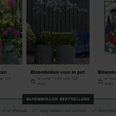
xen
Bloembollen voor in pot
Bloembo
oor 125
al vanaf 11,99 voor 125
al van
stuks
stuks
Bloembollen bestsellers
s, of op afspraak
Veilig betalen, ook achteraf
Bezorging