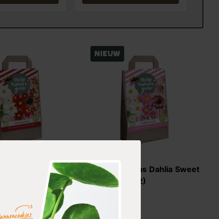
Nieuw
n tas Dahlia Sunset
Bloembollen tas Dahlia Sweet
1 m2)
Mix (voor 1 m2)
12,99
rraad
Niet op voorraad