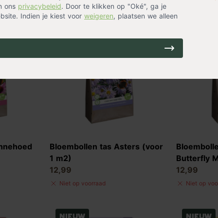
in ons
privacybeleid
. Door te klikken op "Oké", ga je
site. Indien je kiest voor
weigeren
, plaatsen we alleen
Nieuw
Nieuw
onnehoed
Bloembollen tas Asters (voor
Bloemboll
1 m2)
Butterfly 
12,99
12,99
Niet op voorraad
Niet op voo
Nieuw
Nieuw