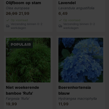
Olijfboom op stam
Lavendel
Olea europaea
Lavandula angustifolia
26,99
21,99
6,49
Op voorraad
Op voorraad
Verzending binnen 0-2
Verzending binnen 0-2
werkdagen
werkdagen
populair
Niet woekerende
Boerenhortensia
bamboe 'Rufa'
blauw
Fargesia 'Rufa'
Hydrangea macrophylla
19,99
11,99