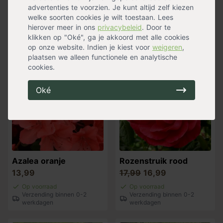
advertenties te voorzien. Je kunt altijd zelf kiezen
11,99
22,99
welke soorten cookies je wilt toestaan. Lees
Op voorraad
Op voorraad
hierover meer in ons
privacybeleid
. Door te
Verzending binnen 0-2
Verzending binnen 0-2
klikken op "Oké", ga je akkoord met alle cookies
werkdagen
werkdagen
op onze website. Indien je kiest voor
weigeren
,
plaatsen we alleen functionele en analytische
cookies.
Oké
Azalea oranje
Rozenstruik rood
13,99
17,99
16,99
Op voorraad
Op voorraad
Verzending binnen 0-2
Verzending binnen 0-2
werkdagen
werkdagen