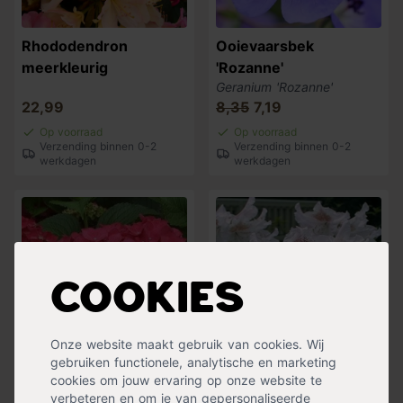
Rhododendron
Ooievaarsbek
meerkleurig
'Rozanne'
Geranium 'Rozanne'
22,99
8,35
7,19
Op voorraad
Op voorraad
Verzending binnen 0-2
Verzending binnen 0-2
werkdagen
werkdagen
Cookies
Onze website maakt gebruik van cookies. Wij
gebruiken functionele, analytische en marketing
Boerenhortensia rood
Rhododendron wit
cookies om jouw ervaring op onze website te
verbeteren en om je van gepersonaliseerde
Hydrangea macrophylla