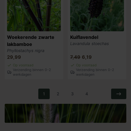
Woekerende zwarte
Kuiflavendel
Lavandula stoechas
lakbamboe
Phyllostachys nigra
29,99
7,49
6,19
Op voorraad
Op voorraad
Verzending binnen 0-2
Verzending binnen 0-2
werkdagen
werkdagen
1
2
3
4