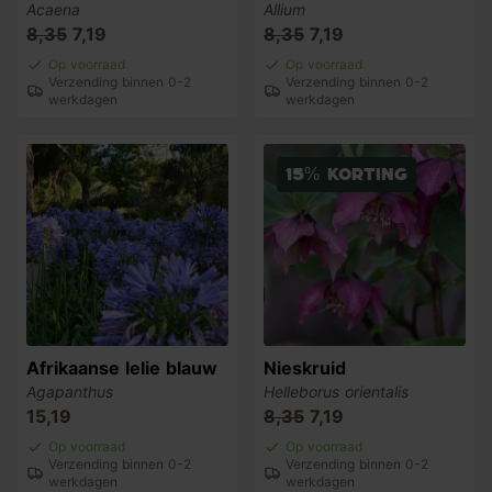
Acaena
Allium
8,35
7,19
8,35
7,19
Op voorraad
Op voorraad
Verzending binnen 0-2
Verzending binnen 0-2
werkdagen
werkdagen
15% korting
Afrikaanse lelie blauw
Nieskruid
Agapanthus
Helleborus orientalis
15,19
8,35
7,19
Op voorraad
Op voorraad
Verzending binnen 0-2
Verzending binnen 0-2
werkdagen
werkdagen