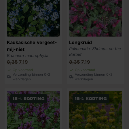
Kaukasische vergeet-
Longkruid
Pulmonaria ‘Shrimps on the
mij-niet
Barbie’
Brunnera macrophylla
8,35
7,19
8,35
7,19
Op voorraad
Op voorraad
Verzending binnen 0-2
Verzending binnen 0-2
werkdagen
werkdagen
15% korting
15% korting