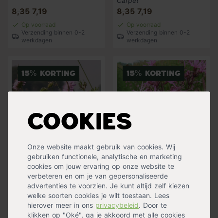
Carpet'
8,35
7,19
8,35
7,19
Op voorraad
Op voorraad
Verzending binnen 0-2
Verzending binnen 0-2
werkdagen
werkdagen
15% korting
15% korting
Cookies
Onze website maakt gebruik van cookies. Wij
gebruiken functionele, analytische en marketing
Beemdkroon
Echte koekoeksbloem
cookies om jouw ervaring op onze website te
Knautia arvensis
Lychnis flos-cuculi
verbeteren en om je van gepersonaliseerde
8,35
7,19
8,15
6,99
advertenties te voorzien. Je kunt altijd zelf kiezen
Op voorraad
Op voorraad
welke soorten cookies je wilt toestaan. Lees
Verzending binnen 0-2
Verzending binnen 0-2
hierover meer in ons
privacybeleid
. Door te
werkdagen
werkdagen
klikken op "Oké", ga je akkoord met alle cookies