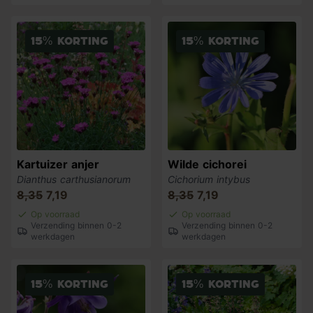
15% korting
15% korting
Kartuizer anjer
Wilde cichorei
Dianthus carthusianorum
Cichorium intybus
8,35
7,19
8,35
7,19
Op voorraad
Op voorraad
Verzending binnen 0-2
Verzending binnen 0-2
werkdagen
werkdagen
15% korting
15% korting