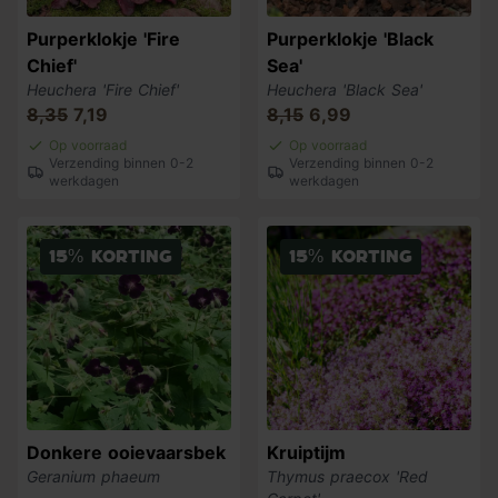
Purperklokje 'Fire
Purperklokje 'Black
Chief'
Sea'
Heuchera 'Fire Chief'
Heuchera 'Black Sea'
8,35
7,19
8,15
6,99
Op voorraad
Op voorraad
Verzending binnen 0-2
Verzending binnen 0-2
werkdagen
werkdagen
15% korting
15% korting
Donkere ooievaarsbek
Kruiptijm
Geranium phaeum
Thymus praecox 'Red