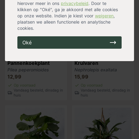
hierover meer in ons
privacybeleid
. Door te
klikken op "Oké", ga je akkoord met alle cookies
op onze website. Indien je kiest voor
weigeren
,
plaatsen we alleen functionele en analytische
cookies.
Oké
Pannenkoekplant
Krulvaren
Pilea peperomioides
Nephrolepis exaltata
12,99
15,99
Op voorraad
Op voorraad
Vandaag besteld, dinsdag in
Vandaag besteld, dinsdag in
huis
huis