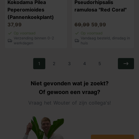
Kokodama Pilea
Pseudorhipsalis
Peperomioides
ramulosa "Red Coral"
(Pannenkoekplant)
37,99
69,99
59,99
Op voorraad
Op voorraad
Verzending binnen 0-2
Vandaag besteld, dinsdag in
werkdagen
huis
1
2
3
4
5
Niet gevonden wat je zoekt?
Of gewoon een vraag?
Vraag het Wouter of zijn collega's!