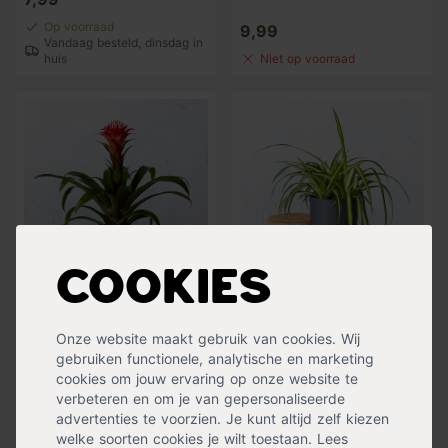
Op voorraad
9,99
Vandaag besteld, dinsdag in
huis
Niet op voorraad
Cookies
Sierananas
Graslelie
Bromelia
Chlorophytum comosum
Onze website maakt gebruik van cookies. Wij
17,99
15,99
gebruiken functionele, analytische en marketing
Op voorraad
Op voorraad
cookies om jouw ervaring op onze website te
Vandaag besteld, dinsdag in
Vandaag besteld, dinsdag in
verbeteren en om je van gepersonaliseerde
huis
huis
advertenties te voorzien. Je kunt altijd zelf kiezen
welke soorten cookies je wilt toestaan. Lees