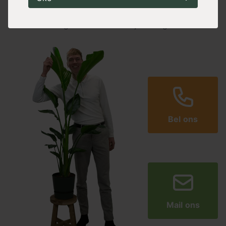
Of gewoon een vraag?
Vraag het Wouter of zijn collega's!
Bel ons
Mail ons