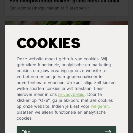
Een composthoop maken: gratis mest uit afval
Een composthoop maken in 5 stappen »
Cookies
Onze website maakt gebruik van cookies. Wij
gebruiken functionele, analytische en marketing
cookies om jouw ervaring op onze website te
verbeteren en om je van gepersonaliseerde
advertenties te voorzien. Je kunt altijd zelf kiezen
welke soorten cookies je wilt toestaan. Lees
hierover meer in ons
privacybeleid
. Door te
klikken op "Oké", ga je akkoord met alle cookies
Je eigen moestuin? Doen!
op onze website. Indien je kiest voor
weigeren
,
Jouw eigen groenten kweken, oogsten en eten »
plaatsen we alleen functionele en analytische
cookies.
Niet gevonden wat je zoekt?
Oké