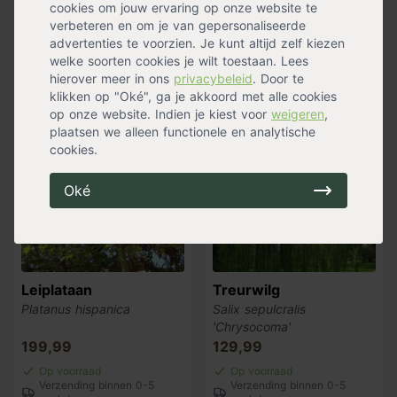
'Worplesdon'
cookies om jouw ervaring op onze website te
199,99
179,99
verbeteren en om je van gepersonaliseerde
advertenties te voorzien. Je kunt altijd zelf kiezen
Op voorraad
Op voorraad
Verzending binnen 0-5
Verzending binnen 0-5
welke soorten cookies je wilt toestaan. Lees
werkdagen
werkdagen
hierover meer in ons
privacybeleid
. Door te
klikken op "Oké", ga je akkoord met alle cookies
op onze website. Indien je kiest voor
weigeren
,
plaatsen we alleen functionele en analytische
Populair
cookies.
Oké
Leiplataan
Treurwilg
Platanus hispanica
Salix sepulcralis
'Chrysocoma'
199,99
129,99
Op voorraad
Op voorraad
Verzending binnen 0-5
Verzending binnen 0-5