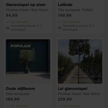
Glansmispel op stam
Leilinde
Photinia fraseri 'Red Robin'
Tilia europaea 'Pallida'
94,99
149,99
Op voorraad
Op voorraad
Verzending binnen 0-5
Verzending binnen 0-5
werkdagen
werkdagen
Populair
Oude olijfboom
Lei glansmispel
Olea europaea
Photinia fraseri 'Red Robin'
189,99
229,99
Op voorraad
Op voorraad