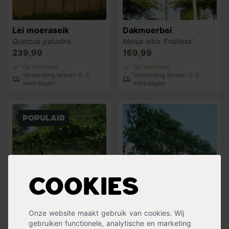
Lei moeraseik
Dakmoerbei
Quercus palustris
Morus alba 'Fruitless'
239,99
169,99
Op voorraad
Op voorraad
Verzending binnen 0-5
Verzending binnen 0-5
werkdagen
werkdagen
Populair
Cookies
Dakplataan
Lei amberboom
Onze website maakt gebruik van cookies. Wij
Platanus hispanica
Liquidambar styraciflua
gebruiken functionele, analytische en marketing