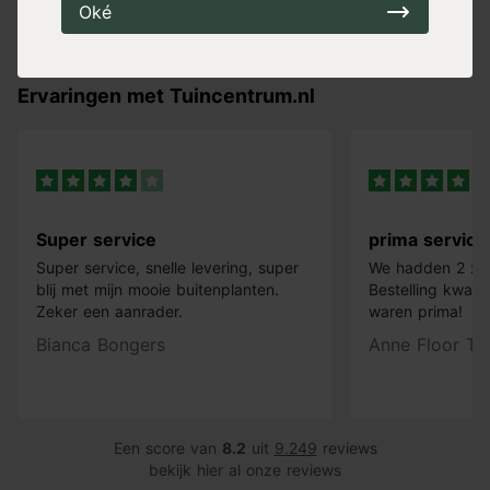
Oké
Ervaringen met Tuincentrum.nl
Super service
prima service
Super service, snelle levering, super
We hadden 2 x k
blij met mijn mooie buitenplanten.
Bestelling kwam 
Zeker een aanrader.
waren prima!
Bianca Bongers
Anne Floor Ti
Een score van
8.2
uit
9.249
reviews
bekijk hier al onze reviews