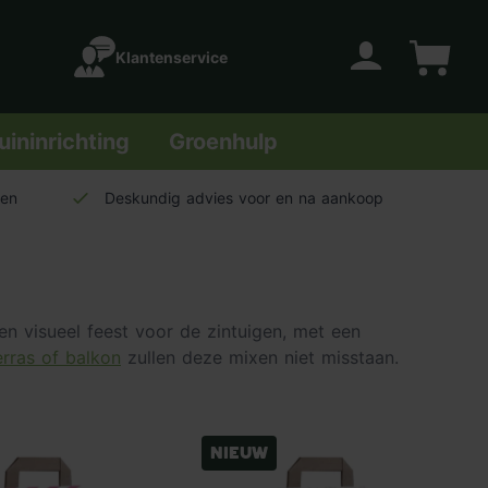
Klantenservice
Account
Winkelwage
uininrichting
Groenhulp
len
Deskundig advies voor en na aankoop
n visueel feest voor de zintuigen, met een
erras of balkon
zullen deze mixen niet misstaan.
Nieuw