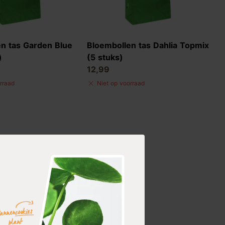
n tas Garden Blue
Bloembollen tas Dahlia Topmix
)
(5 stuks)
12,99
rraad
Niet op voorraad