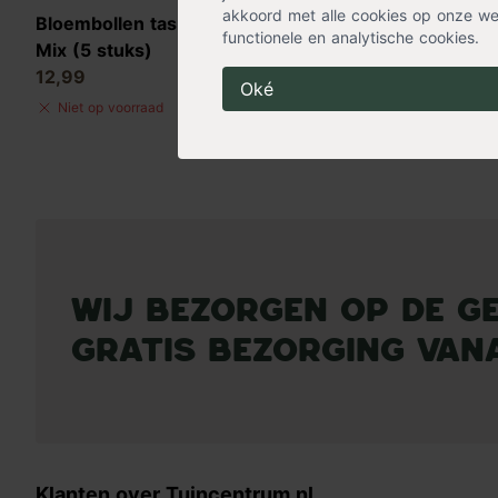
akkoord met alle cookies op onze web
Bloembollen tas Dahlia Deco
functionele en analytische cookies.
Mix (5 stuks)
12,99
Oké
Niet op voorraad
Wij bezorgen op de g
Gratis bezorging vana
Klanten over Tuincentrum.nl