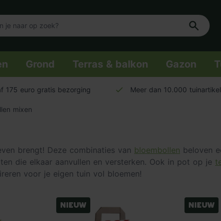
en
Grond
Terras & balkon
Gazon
T
f 175 euro gratis bezorging
Meer dan 10.000 tuinartike
len mixen
 leven brengt! Deze combinaties van
bloembollen
beloven ee
en die elkaar aanvullen en versterken. Ook in pot op je
t
ireren voor je eigen tuin vol bloemen!
Nieuw
Nieuw