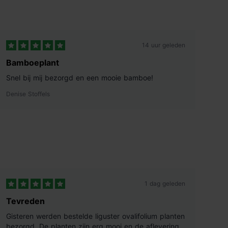
14 uur geleden
Bamboeplant
Snel bij mij bezorgd en een mooie bamboe!
Denise Stoffels
1 dag geleden
Tevreden
Gisteren werden bestelde liguster ovalifolium planten
bezorgd. De planten zijn erg mooi en de aflevering