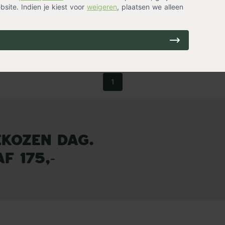
site. Indien je kiest voor
weigeren
, plaatsen we alleen
1
ekozen dag.
f 175,-