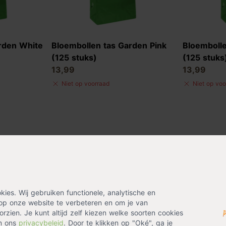
rden White
Bloembollen tas Garden Pink
Bloembolle
(125 stuks)
(125 stuks
13,99
13,99
Niet op voorraad
Niet op voo
es. Wij gebruiken functionele, analytische en
op onze website te verbeteren en om je van
rzien. Je kunt altijd zelf kiezen welke soorten cookies
in ons
privacybeleid
. Door te klikken op "Oké", ga je