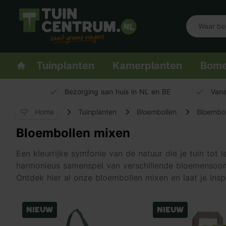
Logo Tuincentrum.nl
Homepage
Tuinplanten
Kamerplanten
Bom
Bezorging aan huis in NL en BE
Vana
Home
Tuinplanten
Bloembollen
Bloembol
Bloembollen mixen
Een kleurrijke symfonie van de natuur die je tuin tot
harmonieus samenspel van verschillende bloemensoort
Ontdek hier al onze bloembollen mixen en laat je insp
Nieuw
Nieuw