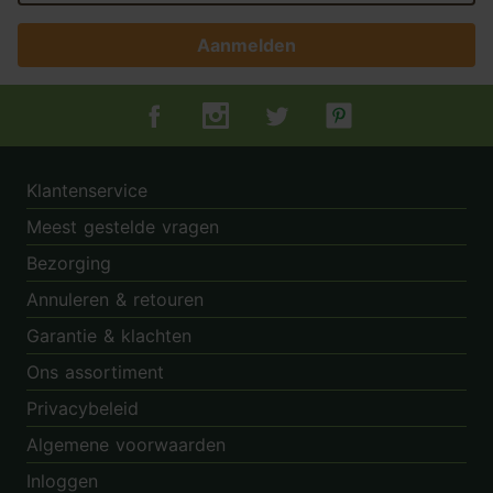
Aanmelden
Tuincentrum.nl op Facebook
Tuincentrum.nl op Instagram
Tuincentrum.nl op Twitter
Tuincentrum.nl op Pin
Klantenservice
Meest gestelde vragen
Bezorging
Annuleren & retouren
Garantie & klachten
Ons assortiment
Privacybeleid
Algemene voorwaarden
Inloggen