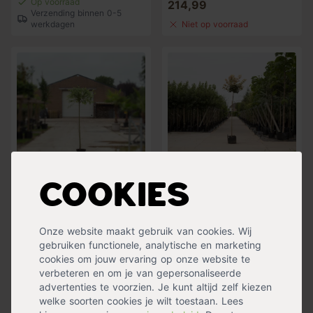
Op voorraad
214,99
Verzending binnen 0-5
werkdagen
Niet op voorraad
Cookies
Bonte wilg op stam
Gele bol esdoorn
Salix integra 'Hakuro-
Acer pseudoplatanus
nishiki'
'Brilliantissimum'
Onze website maakt gebruik van cookies. Wij
64,99
134,99
gebruiken functionele, analytische en marketing
cookies om jouw ervaring op onze website te
Op voorraad
Op voorraad
Verzending binnen 0-5
Verzending binnen 0-5
verbeteren en om je van gepersonaliseerde
werkdagen
werkdagen
advertenties te voorzien. Je kunt altijd zelf kiezen
welke soorten cookies je wilt toestaan. Lees