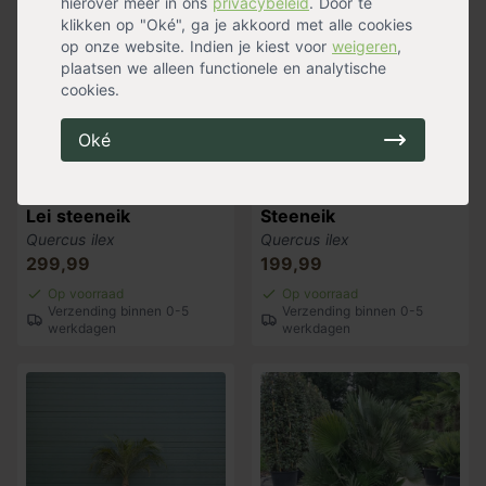
hierover meer in ons
privacybeleid
. Door te
klikken op "Oké", ga je akkoord met alle cookies
Populair
op onze website. Indien je kiest voor
weigeren
,
plaatsen we alleen functionele en analytische
cookies.
Oké
Lei steeneik
Steeneik
Quercus ilex
Quercus ilex
299,99
199,99
Op voorraad
Op voorraad
Verzending binnen 0-5
Verzending binnen 0-5
werkdagen
werkdagen