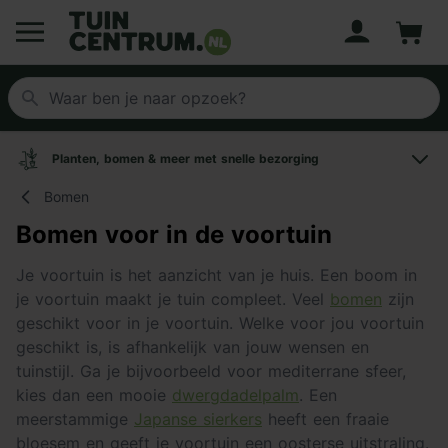
Account
Winke
Logo Tuincentrum.nl
Planten, bomen & meer met snelle bezorging
Bomen
Bomen voor in de voortuin
Je voortuin is het aanzicht van je huis. Een boom in
je voortuin maakt je tuin compleet. Veel
bomen
zijn
geschikt voor in je voortuin. Welke voor jou voortuin
geschikt is, is afhankelijk van jouw wensen en
tuinstijl. Ga je bijvoorbeeld voor mediterrane sfeer,
kies dan een mooie
dwergdadelpalm
. Een
meerstammige
Japanse sierkers
heeft een fraaie
bloesem en geeft je voortuin een oosterse uitstraling.