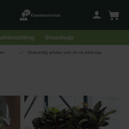
Klantenservice
Account
Winkelwage
uininrichting
Groenhulp
len
Deskundig advies voor en na aankoop