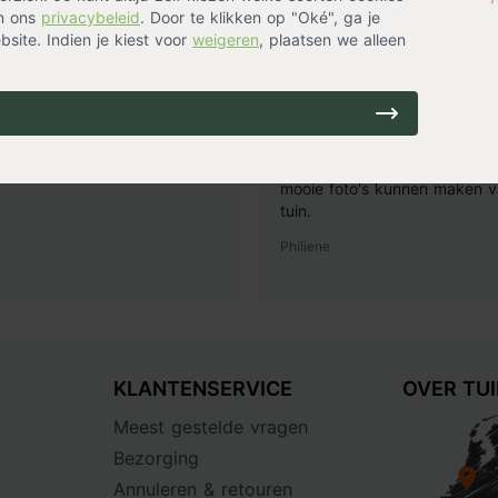
in ons
privacybeleid
. Door te klikken op "Oké", ga je
14 uur geleden
1
site. Indien je kiest voor
weigeren
, plaatsen we alleen
lant
Goede ervaring!
ij bezorgd en een mooie
Mijn hele border aan rand ge
de Hidcote lavendel. Ze staan
in de zon. Met fotografie als
els
een ondergaande zon heb ik 
mooie foto's kunnen maken v
tuin.
Philiene
KLANTENSERVICE
OVER TU
Meest gestelde vragen
Bezorging
Annuleren & retouren