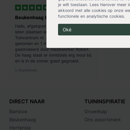
je wilt toestaan. Lees hierover meer 
8 uur geleden
akkoord met alle cookies op onze web
functionele en analytische cookies.
Beukenhaag besteld
Bamboep
Hallo, afgelopen voorjaar beukenhaag
Snel bij m
Oké
laten plaatsen en online gekocht bij
bamboe!
Tuincentrum nl. Juiste grond er ook bij
Denise Stoff
genomen en 1 maal bemest zoals
geadviseerd door medewerker Robert.
De haag staat er inmiddels erg mooi bij
en is in de zomer goed gegroeid.
v Duynhoven
DIRECT NAAR
TUININSPIRATIE
Bamboe
Groenhulp
Beukenhaag
Ons assortiment
Hortensia