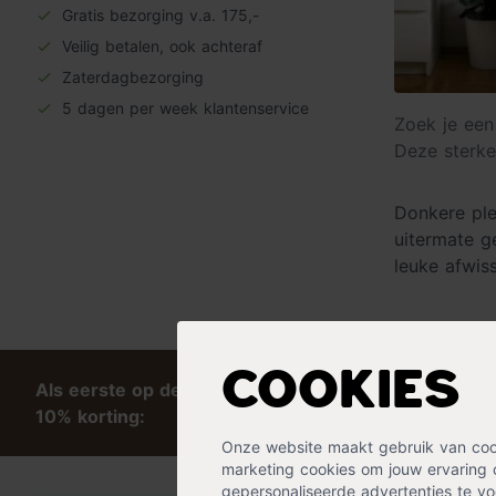
Gratis bezorging v.a. 175,-
Veilig betalen, ook achteraf
Zaterdagbezorging
5 dagen per week klantenservice
Zoek je een
Deze sterke
Donkere ple
uitermate g
leuke afwiss
Cookies
Als eerste op de hoogte van tips en exclusieve kort
10% korting:
Onze website maakt gebruik van cooki
marketing cookies om jouw ervaring 
gepersonaliseerde advertenties te voo