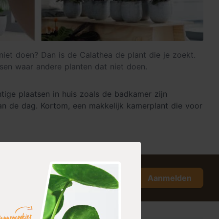
iet doen? Dan is de Calathea de plant die je zoekt.
sen waar andere planten dat niet doen.
tige plaatsen in huis zoals de badkamer zijn
van de dag. Kortom, een makkelijk kamerplant die voor
Aanmelden