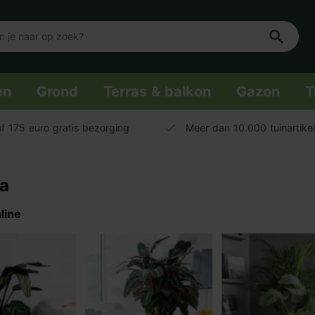
en
Grond
Terras & balkon
Gazon
T
f 175 euro gratis bezorging
Meer dan 10.000 tuinartike
a
line