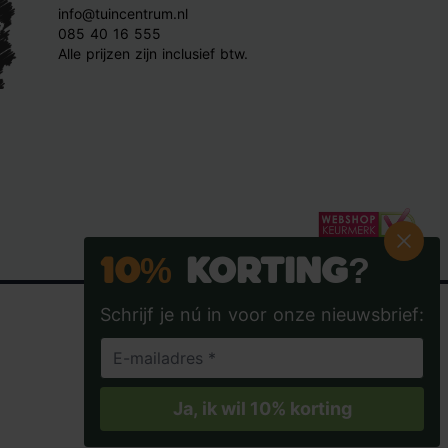
info@tuincentrum.nl
085 40 16 555
Alle prijzen zijn inclusief btw.
10%
Korting?
Schrijf je nú in voor onze nieuwsbrief:
Tuincentrum.nl op Facebook
Tuincentrum.nl op Instagra
Tuincentrum.nl op
Tuincent
Ja, ik wil 10% korting