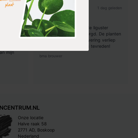
 dag geleden
1 dag geleden
Tevreden
vuld met
Gisteren werden bestelde liguster
 te stralen
ovalifolium planten bezorgd. De planten
 hobby en
zijn erg mooi en de aflevering verliep
heel veel
heel correct. We zijn erg tevreden!
an mijn
bma brouwer
INCENTRUM.NL
Onze locatie
Halve raak 58
2771 AD, Boskoop
Nederland