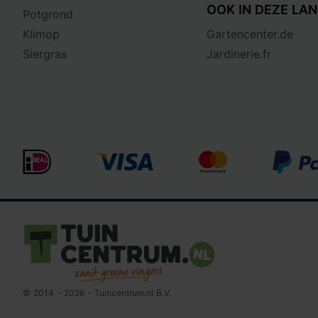
OOK IN DEZE LAN
Potgrond
Klimop
Gartencenter.de
Siergras
Jardinerie.fr
Logo Tuincentrum.nl
© 2014 - 2026 - Tuincentrum.nl B.V.