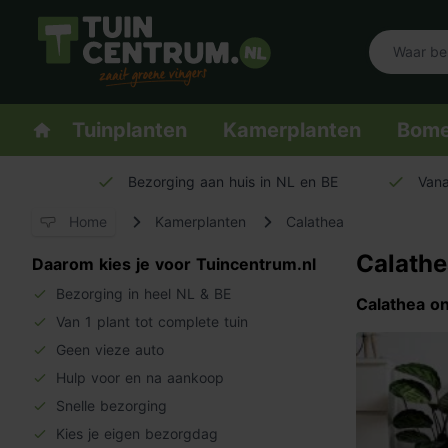
Logo Tuincentrum.nl
Homepage
Tuinplanten
Kamerplanten
Bom
Bezorging aan huis in NL en BE
Vana
Home
Kamerplanten
Calathea
Calathe
Daarom kies je voor Tuincentrum.nl
Bezorging in heel NL & BE
Calathea on
Van 1 plant tot complete tuin
Geen vieze auto
Hulp voor en na aankoop
Snelle bezorging
Kies je eigen bezorgdag