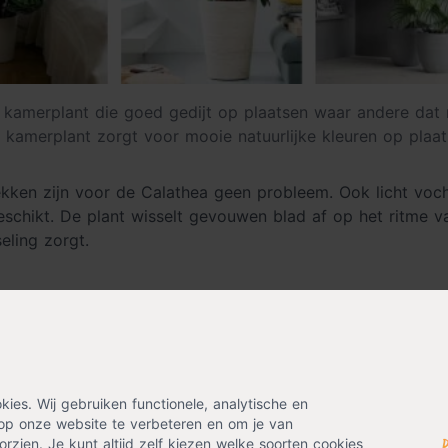
 kamerplant die goed gedijt op plaatsen waar andere dat n
 kamerplant zorgt voor mooie natuurlijke kleuren op plaat
kken zijn voor de Calathea geen probleem. Ook licht voch
eschikt. De plant wisselt gevouwen blad af op het ritme 
eling zorgt.
ing? Laat je emailadres achter en ontvang eenmalig
es. Wij gebruiken functionele, analytische en
op onze website te verbeteren en om je van
rzien. Je kunt altijd zelf kiezen welke soorten cookies