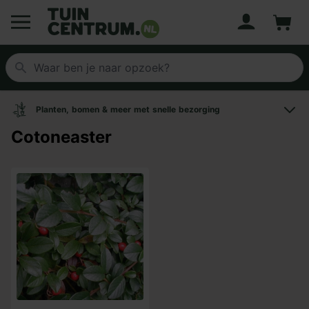
Account
Winke
Logo Tuincentrum.nl
Planten, bomen & meer met snelle bezorging
Cotoneaster