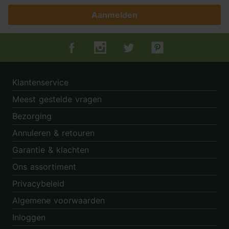
Aanmelden
Tuincentrum.nl op Facebook
Tuincentrum.nl op Instagram
Tuincentrum.nl op Twitter
Tuincentrum.nl op Pin
Klantenservice
Meest gestelde vragen
Bezorging
Annuleren & retouren
Garantie & klachten
Ons assortiment
Privacybeleid
Algemene voorwaarden
Inloggen