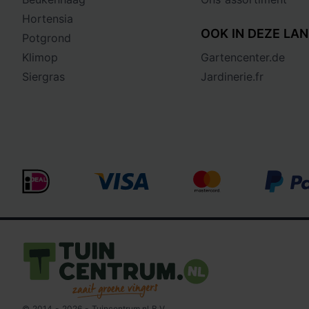
Hortensia
OOK IN DEZE LAN
Potgrond
Klimop
Gartencenter.de
Siergras
Jardinerie.fr
Logo Tuincentrum.nl
© 2014 - 2026 - Tuincentrum.nl B.V.