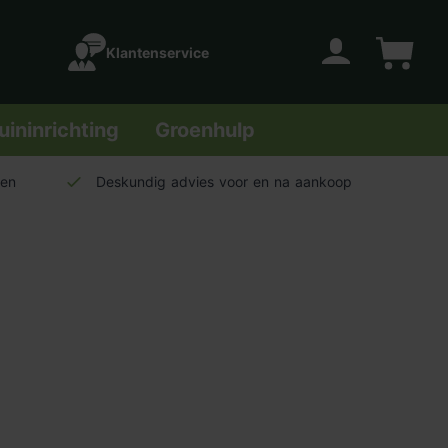
Klantenservice
Account
Winkelwage
uininrichting
Groenhulp
len
Deskundig advies voor en na aankoop