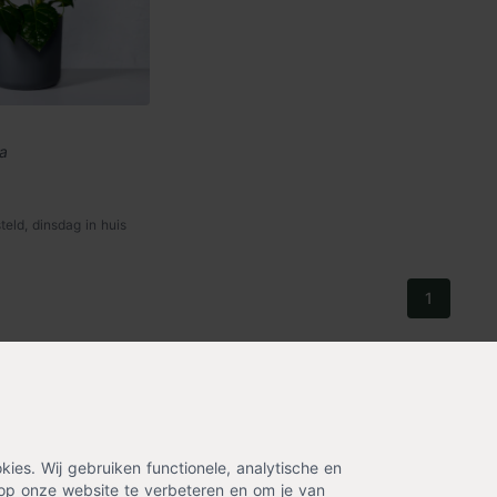
ca
eld, dinsdag in huis
1
ing? Laat je emailadres achter en ontvang eenmalig
es. Wij gebruiken functionele, analytische en
op onze website te verbeteren en om je van