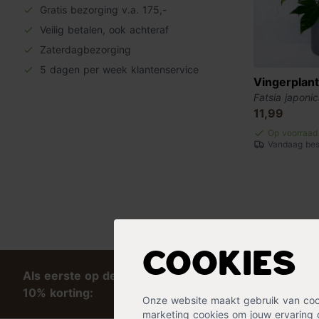
Gratis bezorging v.a. 175,-
Veilig betalen, ook achteraf
Zaterdagbezorging
5 dagen per week klantenservice
Vingerplant
Fatsia japoni
11,99
Op voorraad
Vandaag best
Cookies
Als eerste op de hoogte van tips en exclusieve kort
10% korting:
Onze website maakt gebruik van cooki
marketing cookies om jouw ervaring 