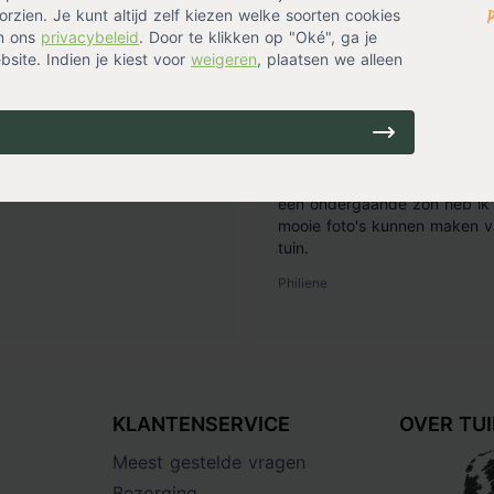
rzien. Je kunt altijd zelf kiezen welke soorten cookies
in ons
privacybeleid
. Door te klikken op "Oké", ga je
site. Indien je kiest voor
weigeren
, plaatsen we alleen
14 uur geleden
1
lant
Goede ervaring!
ij bezorgd en een mooie
Mijn hele border aan rand ge
de Hidcote lavendel. Ze staan
in de zon. Met fotografie als
els
een ondergaande zon heb ik 
mooie foto's kunnen maken v
tuin.
Philiene
KLANTENSERVICE
OVER TU
Meest gestelde vragen
Bezorging