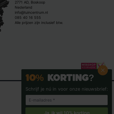
2771 AD, Boskoop
Nederland
info@tuincentrum.nl
085 40 16 555
Alle prijzen zijn inclusief btw.
10%
Korting?
Schrijf je nú in voor onze nieuwsbrief:
Tuincentrum.nl op Facebook
Tuincentrum.nl op Instagra
Tuincentrum.nl op
Tuincent
Ja, ik wil 10% korting