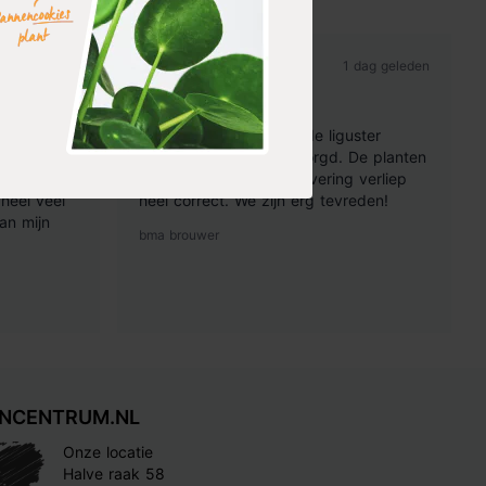
 dag geleden
1 dag geleden
Tevreden
vuld met
Gisteren werden bestelde liguster
 te stralen
ovalifolium planten bezorgd. De planten
 hobby en
zijn erg mooi en de aflevering verliep
heel veel
heel correct. We zijn erg tevreden!
an mijn
bma brouwer
INCENTRUM.NL
Onze locatie
Halve raak 58