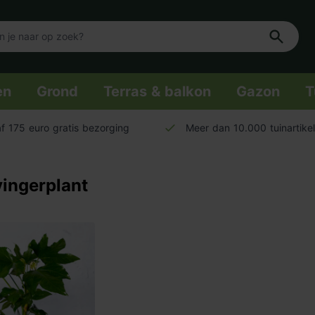
en
Grond
Terras & balkon
Gazon
T
f 175 euro gratis bezorging
Meer dan 10.000 tuinartike
vingerplant