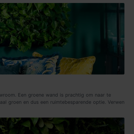
owroom. Een groene wand is prachtig om naar te
caal groen en dus een ruimtebesparende optie. Verwen