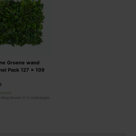
ane Groene wand
nel Pack 127 x 109
9
orraad
nding binnen 0-3 werkdagen