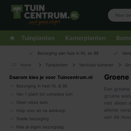
Logo Tuincentrum.nl
Homepage
Tuinplanten
Kamerplanten
Bom
Bezorging aan huis in NL en BE
Vana
Home
Tuinplanten
Verticaal tuinieren
Gr
Groene
Daarom kies je voor Tuincentrum.nl
Bezorging in heel NL & BE
Een groene 
Van 1 plant tot complete tuin
groene wand
Geen vieze auto
niet alleen
allerlei ve
Hulp voor en na aankoop
aan de muur
Snelle bezorging
Kies je eigen bezorgdag