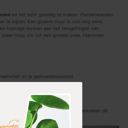
enen
en het echt gezellig te maken. Plantenwanden
ar te kijken. Een groene muur is ook nog eens
jke bijdrage leveren aan het terugdringen van
 saaie muur om tot een groene oase. Hieronder
reativiteit en je gemoedstoestand
ten verbeteren de luchtkwaliteit en verkoelen de