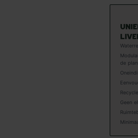
Uni
Liv
Waterre
Modulai
de plan
Oneindi
Eenvou
Recycl
Geen el
Ruimte
Minimaa