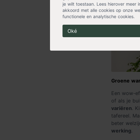
je wilt toestaan. Lees hierover meer 
akkoord met alle cookies op onze web
functionele en analytische cookies.
Oké
Groene wa
Een wow-eff
of als je b
variëren
. K
tafereel. M
beter welzi
werking
.