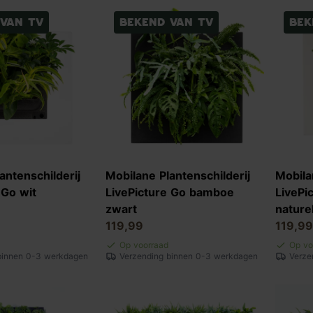
 van TV
Bekend van TV
Bek
antenschilderij
Mobilane Plantenschilderij
Mobila
 Go wit
LivePicture Go bamboe
LivePi
zwart
nature
119,99
119,99
Op voorraad
Op vo
binnen 0-3 werkdagen
Verzending binnen 0-3 werkdagen
Verze