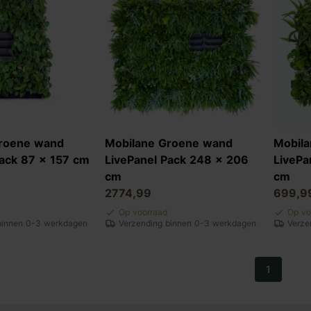
roene wand
Mobilane Groene wand
Mobil
Pack 87 x 157 cm
LivePanel Pack 248 x 206
LivePa
cm
cm
2774,99
699,9
Op voorraad
Op vo
binnen 0-3 werkdagen
Verzending binnen 0-3 werkdagen
Verze
1