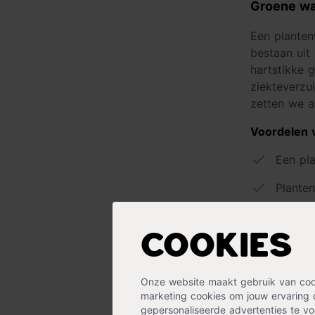
Groene wa
Een planten
bestaan uit
hartstikke 
ziekteverzu
zetten we a
Voordelen 
Een pl
Planten
Een gr
Cookies
Plante
Een gro
Onze website maakt gebruik van cooki
omgev
marketing cookies om jouw ervaring 
gepersonaliseerde advertenties te voo