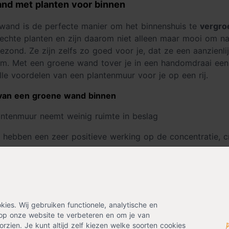
nd met planten voor binnen
wand is de perfecte manier om het binnenshuis te
vergro
 echte planten en zijn daarom niet alleen maar mooi om na
gezond. Ze zijn zelfs zo goed voor je, dat ze een aanzienli
im. Met een groene wand tover je in een handomdraai een
lle voordelen van een plantenmuur voor je op een rij.
van een groene wand binnen
antenmuur neemt weinig ruimte in beslag
 hebben een zeer positieve werking op de concentratie, c
oene wand werkt isolerend en verbetert de akoestiek
n werken stressverlagend
ene muur draagt bij aan een gezonder binnenklimaat: plan
es. Wij gebruiken functionele, analytische en
ing
op onze website te verbeteren en om je van
rzien. Je kunt altijd zelf kiezen welke soorten cookies