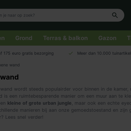
en
Grond
Terras & balkon
Gazon
T
f 175 euro gratis bezorging
Meer dan 10.000 tuinartike
oene wand
 wand
wand wordt steeds populairder voor binnen in de kamer, 
 is een ruimtebesparende manier om een muur aan te kled
 een
kleine of grote urban jungle
, maar ook een echte eye
rschillende manieren bij aan onze gemoedstoestand en zijn
? Lees snel verder!