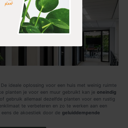
De ideale oplossing voor een huis met weinig ruimte
lke planten je voor een muur gebruikt kan je
oneindig
of gebruik allemaal dezelfde planten voor een rustig
nenklimaat te verbeteren en zo te werken aan een
og eens de akoestiek door de
geluiddempende