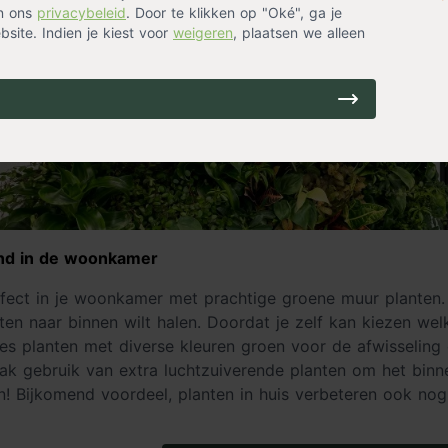
in ons
privacybeleid
. Door te klikken op "Oké", ga je
site. Indien je kiest voor
weigeren
, plaatsen we alleen
nd in de woonkamer
ect in je woonkamer met prachtige groene muur planten. 
uiten naar binnen wilt halen. Doordat je zelf kan kiezen we
ies planten met diverse kleuren groen voor de afwisseling 
aak gebruik van extra luchtzuiverende planten om het bin
jn! Bijkomend voordeel, planten in huis verbeteren ook n