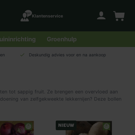
Klantenservice
Account
Winkelwage
uininrichting
Groenhulp
len
Deskundig advies voor en na aankoop
ten tot sappig fruit. Ze brengen een overvloed aan
ldoening van zelfgekweekte lekkernijen? Deze bollen
Nieuw