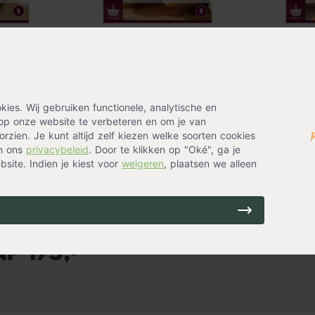
ak van 1
Witte asperges (zak van 1
Mierikswor
stuk)
5,99
6,99
Niet op voorraad
Niet op voo
es. Wij gebruiken functionele, analytische en
op onze website te verbeteren en om je van
rzien. Je kunt altijd zelf kiezen welke soorten cookies
1
in ons
privacybeleid
. Door te klikken op "Oké", ga je
site. Indien je kiest voor
weigeren
, plaatsen we alleen
ekozen dag.
f 175,-