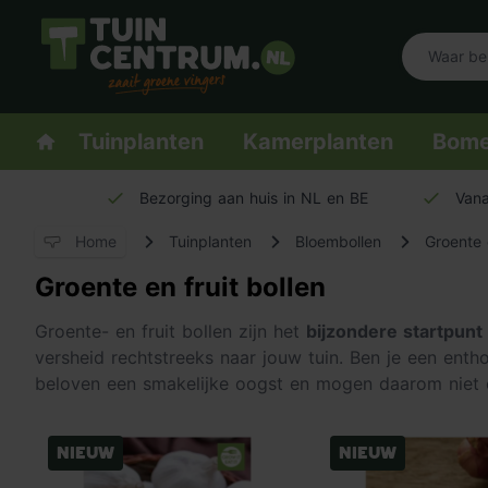
Logo Tuincentrum.nl
Homepage
Tuinplanten
Kamerplanten
Bom
Bezorging aan huis in NL en BE
Vana
Home
Tuinplanten
Bloembollen
Groente e
Groente en fruit bollen
Groente- en fruit bollen zijn het
bijzondere startpunt
versheid rechtstreeks naar jouw tuin. Ben je een ent
beloven een smakelijke oogst en mogen daarom niet 
Nieuw
Nieuw