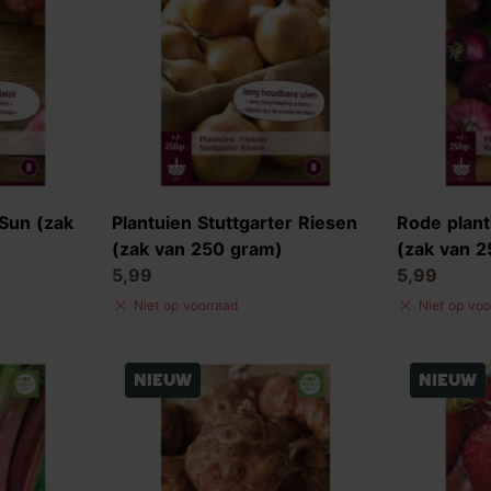
 Sun (zak
Plantuien Stuttgarter Riesen
Rode plant
(zak van 250 gram)
(zak van 
5,99
5,99
Niet op voorraad
Niet op voo
Nieuw
Nieuw