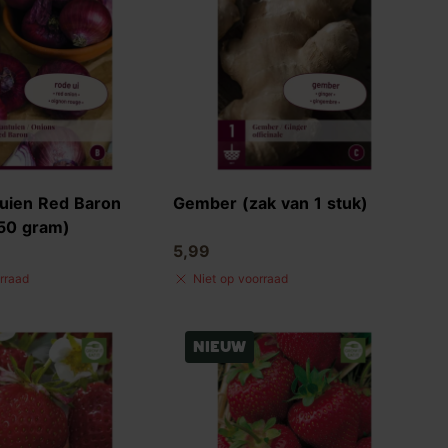
uien Red Baron
Gember (zak van 1 stuk)
250 gram)
5,99
rraad
Niet op voorraad
Nieuw