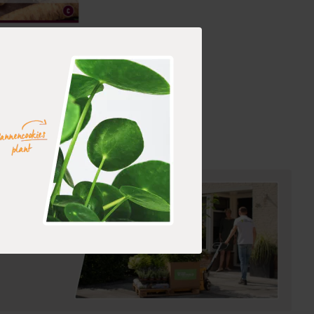
tel (zak van 1 stuk)
rraad