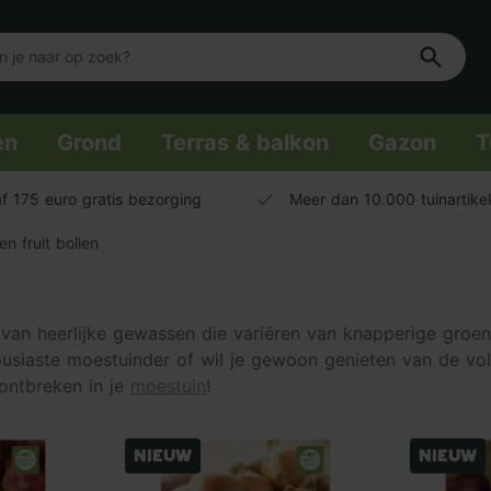
en
Grond
Terras & balkon
Gazon
T
f 175 euro gratis bezorging
Meer dan 10.000 tuinartike
n fruit bollen
van heerlijke gewassen die variëren van knapperige groen
housiaste moestuinder of wil je gewoon genieten van de vo
ontbreken in je
moestuin
!
Nieuw
Nieuw