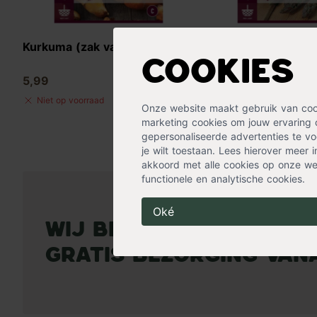
Kurkuma (zak van 1 stuk)
Groene asperges (z
stuk)
Cookies
5,99
5,99
Niet op voorraad
Niet op voorraad
Onze website maakt gebruik van cooki
marketing cookies om jouw ervaring 
gepersonaliseerde advertenties te voo
je wilt toestaan. Lees hierover meer 
akkoord met alle cookies op onze web
functionele en analytische cookies.
Oké
Wij bezorgen op de g
Gratis bezorging vana