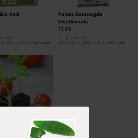
Bio Kalk
Pokon Gedroogde
Mestkorrels
17,99
orraad
Op voorraad
nding binnen 0-2 werkdagen
Verzending binnen 0-2 werkdagen
bletten