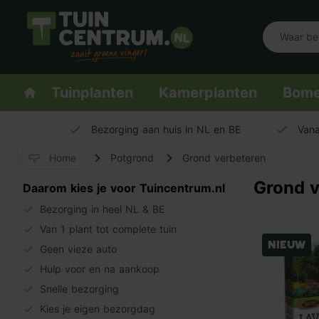
Logo Tuincentrum.nl
Homepage
Tuinplanten
Kamerplanten
Bom
Bezorging aan huis in NL en BE
Vana
Home
Potgrond
Grond verbeteren
Grond v
Daarom kies je voor Tuincentrum.nl
Bezorging in heel NL & BE
Van 1 plant tot complete tuin
Nieuw
Geen vieze auto
Hulp voor en na aankoop
Snelle bezorging
Kies je eigen bezorgdag