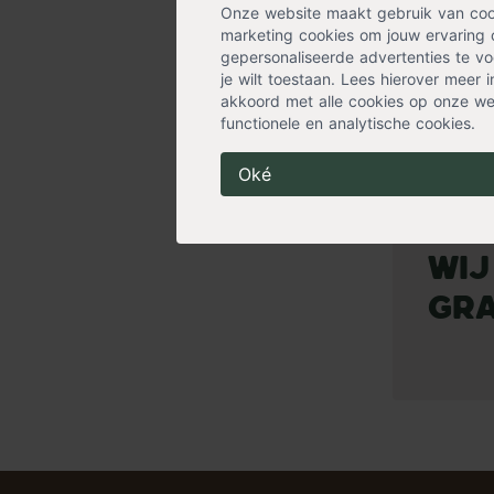
13,99
Onze website maakt gebruik van cooki
Op voorraad
marketing cookies om jouw ervaring 
Verzending 
gepersonaliseerde advertenties te voo
je wilt toestaan. Lees hierover meer 
akkoord met alle cookies op onze web
functionele en analytische cookies.
Oké
Wij
Gra