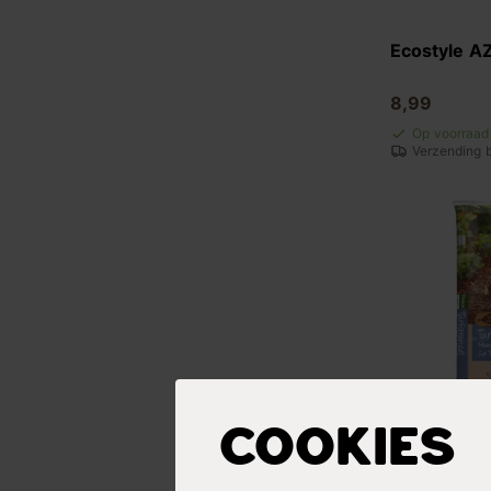
Ecostyle A
8,99
Op voorraad
Verzending 
Cookies
Pokon Turfs