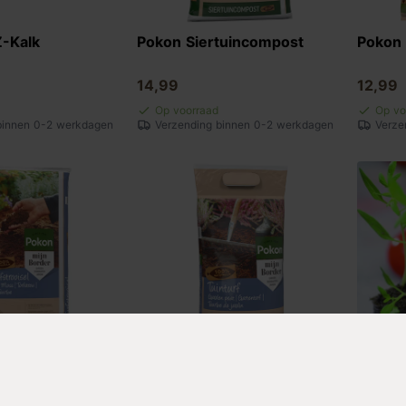
Z-Kalk
Pokon Siertuincompost
Pokon 
14,99
12,99
Op voorraad
Op vo
binnen 0-2 werkdagen
Verzending binnen 0-2 werkdagen
Verze
trooisel
Pokon Tuinturf
Turfta