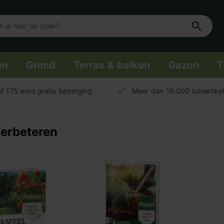
en
Grond
Terras & balkon
Gazon
T
f 175 euro gratis bezorging
Meer dan 10.000 tuinartike
erbeteren