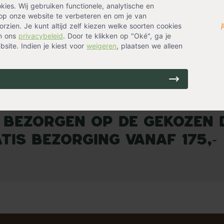
12,99
14,99
es. Wij gebruiken functionele, analytische en
Op voorraad
Op vo
op onze website te verbeteren en om je van
binnen 0-2 werkdagen
Verzending binnen 0-2 werkdagen
Verze
rzien. Je kunt altijd zelf kiezen welke soorten cookies
in ons
privacybeleid
. Door te klikken op "Oké", ga je
site. Indien je kiest voor
weigeren
, plaatsen we alleen
1
 bezorgen op de gekozen 
tis bezorging vanaf 175,-