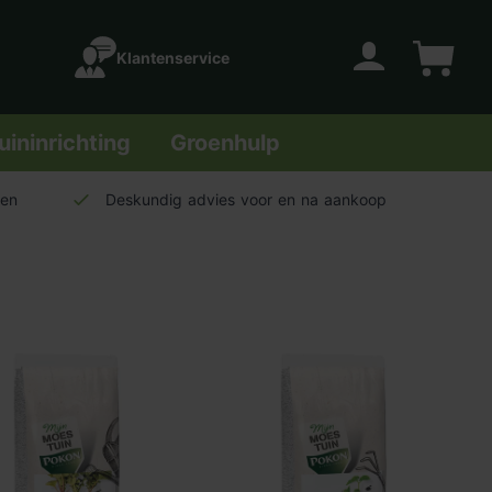
Klantenservice
Account
Winkelwage
uininrichting
Groenhulp
len
Deskundig advies voor en na aankoop