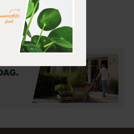
orraad
nding binnen 0-2 werkdagen
dag.