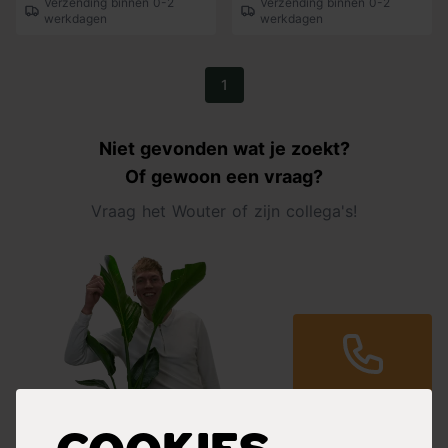
Verzending binnen 0-2
Verzending binnen 0-2
werkdagen
werkdagen
1
Niet gevonden wat je zoekt?
Of gewoon een vraag?
Vraag het Wouter of zijn collega's!
Bel ons