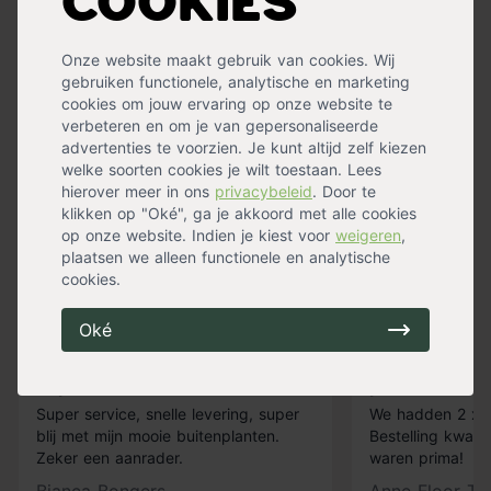
Cookies
Onze website maakt gebruik van cookies. Wij
gebruiken functionele, analytische en marketing
cookies om jouw ervaring op onze website te
verbeteren en om je van gepersonaliseerde
Mail ons
advertenties te voorzien. Je kunt altijd zelf kiezen
welke soorten cookies je wilt toestaan. Lees
hierover meer in ons
privacybeleid
. Door te
klikken op "Oké", ga je akkoord met alle cookies
op onze website. Indien je kiest voor
weigeren
,
Ervaringen met Tuincentrum.nl
plaatsen we alleen functionele en analytische
cookies.
Oké
Super service
prima service
Super service, snelle levering, super
We hadden 2 x k
blij met mijn mooie buitenplanten.
Bestelling kwam 
Zeker een aanrader.
waren prima!