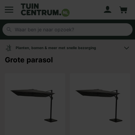
Account
Winke
Logo Tuincentrum.nl
Planten, bomen & meer met snelle bezorging
Grote parasol