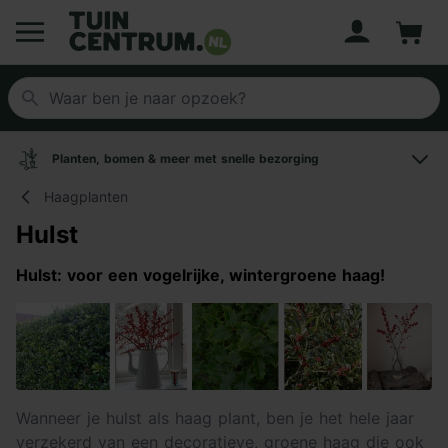
Account
Winke
Logo Tuincentrum.nl
Planten, bomen & meer met snelle bezorging
Haagplanten
Hulst
Hulst: voor een vogelrijke, wintergroene haag!
Wanneer je hulst als haag plant, ben je het hele jaar
verzekerd van een decoratieve, groene haag die ook