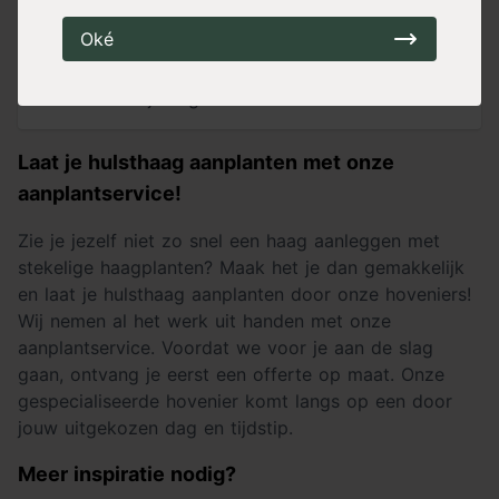
Weetje
Oké
Wist je dat… Hulst volgens oud bijgeloof
bescherming biedt tegen blikseminslag
en vijandige machten?
Laat je hulsthaag aanplanten met onze
aanplantservice!
Zie je jezelf niet zo snel een haag aanleggen met
stekelige haagplanten? Maak het je dan gemakkelijk
en laat je hulsthaag aanplanten door onze hoveniers!
Wij nemen al het werk uit handen met onze
aanplantservice. Voordat we voor je aan de slag
gaan, ontvang je eerst een offerte op maat. Onze
gespecialiseerde hovenier komt langs op een door
jouw uitgekozen dag en tijdstip.
Meer inspiratie nodig?