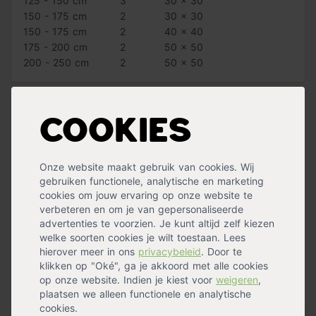
125 - 150 cm
3
30 x 30
150 - 175 cm
2
30 x 30
150 - 175 cm
2
40 x 40
175 - 200 cm
2
50 x 50
200 - 250 cm
2
50 x 50
Aanplantgrond en voeding voor je hulsthaag
Cookies
Wanneer je een hulsthaag aanplant, geef je haar een
extra goede start door bij de aanplant Pokon
aanplantgrond voor hagen & bomen te gebruiken. De
Onze website maakt gebruik van cookies. Wij
gebruiken functionele, analytische en marketing
bodemschimmel Mycorrhiza zorgt voor een optimaal
cookies om jouw ervaring op onze website te
bodemklimaat voor je heesters. Door je hulsthaag na
verbeteren en om je van gepersonaliseerde
aanplant in april en september te snoeien, stimuleer
advertenties te voorzien. Je kunt altijd zelf kiezen
je een dichte groei van de haag. Gebruik na de snoei
welke soorten cookies je wilt toestaan. Lees
Pokon Beuken & Hagen voeding. Dit versterkt je
hierover meer in ons
privacybeleid
. Door te
klikken op "Oké", ga je akkoord met alle cookies
planten en maakt ze minder vatbaar voor ziektes. Zo
op onze website. Indien je kiest voor
weigeren
,
gaat je hulsthaag extra lang mee!
plaatsen we alleen functionele en analytische
cookies.