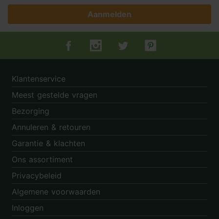
Aanmelden
Tuincentrum.nl op Facebook
Tuincentrum.nl op Instagram
Tuincentrum.nl op Twitter
Tuincentrum.nl op Pin
Klantenservice
Meest gestelde vragen
Bezorging
Annuleren & retouren
Garantie & klachten
Ons assortiment
Privacybeleid
Algemene voorwaarden
Inloggen