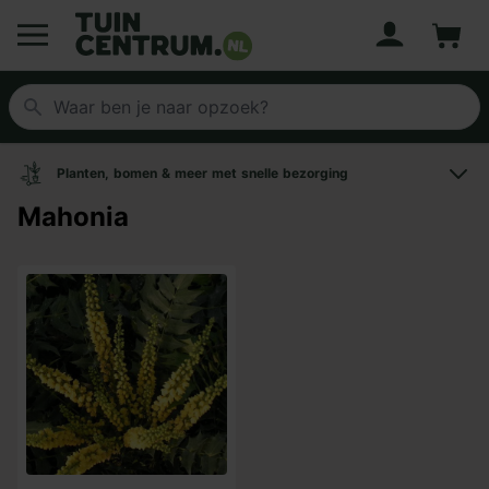
Account
Winke
Logo Tuincentrum.nl
Planten, bomen & meer met snelle bezorging
Mahonia