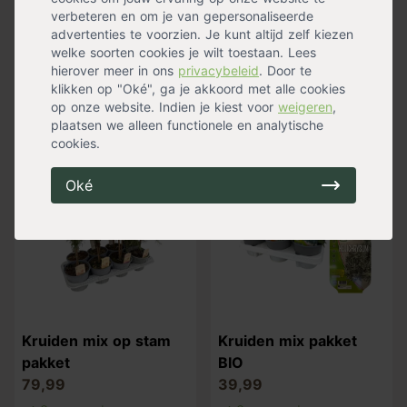
verbeteren en om je van gepersonaliseerde
Vleugeltjesbloem
Kruiden mix in XXL
advertenties te voorzien. Je kunt altijd zelf kiezen
Polygala myrtifolia
potten
welke soorten cookies je wilt toestaan. Lees
99,99
hierover meer in ons
privacybeleid
. Door te
klikken op "Oké", ga je akkoord met alle cookies
Op voorraad
28,99
Verzending binnen 0-2
op onze website. Indien je kiest voor
weigeren
,
Niet op voorraad
werkdagen
plaatsen we alleen functionele en analytische
cookies.
Nieuw
Nieuw
Oké
Kruiden mix op stam
Kruiden mix pakket
pakket
BIO
79,99
39,99