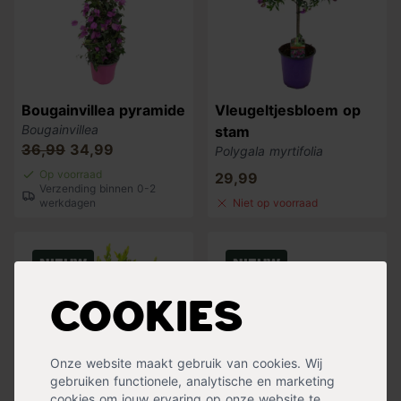
Bougainvillea pyramide
Vleugeltjesbloem op
Bougainvillea
stam
36,99
34,99
Polygala myrtifolia
Op voorraad
29,99
Verzending binnen 0-2
werkdagen
Niet op voorraad
Nieuw
Nieuw
Cookies
Onze website maakt gebruik van cookies. Wij
gebruiken functionele, analytische en marketing
cookies om jouw ervaring op onze website te