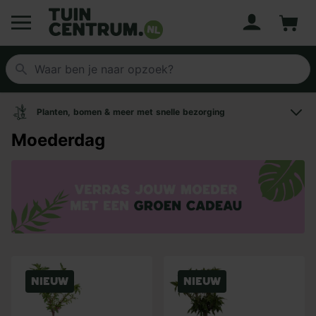
Account
Winke
Logo Tuincentrum.nl
Planten, bomen & meer met snelle bezorging
Moederdag
Nieuw
Nieuw