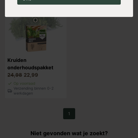
Kruiden
onderhoudspakket
24,98
22,99
Op voorraad
Verzending binnen 0-2
werkdagen
1
Niet gevonden wat je zoekt?