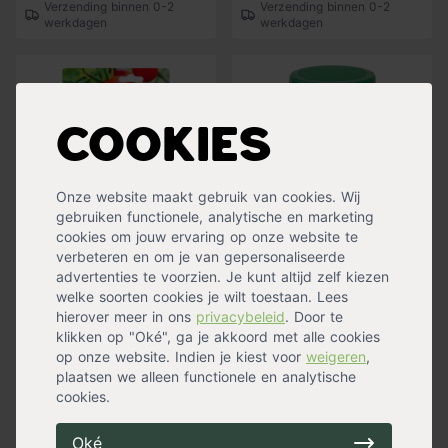
Verzending binnen 0-2
Verzending binnen 0-2
werkdagen
werkdagen
Cookies
Onze website maakt gebruik van cookies. Wij
gebruiken functionele, analytische en marketing
cookies om jouw ervaring op onze website te
verbeteren en om je van gepersonaliseerde
Pokon Bio Groenten en
Pokon Stekpoeder
advertenties te voorzien. Je kunt altijd zelf kiezen
Kruiden
welke soorten cookies je wilt toestaan. Lees
Voedingskegels
hierover meer in ons
privacybeleid
. Door te
klikken op "Oké", ga je akkoord met alle cookies
7,99
10,99
op onze website. Indien je kiest voor
weigeren
,
Op voorraad
Op voorraad
plaatsen we alleen functionele en analytische
Verzending binnen 0-2
Verzending binnen 0-2
cookies.
werkdagen
werkdagen
Oké