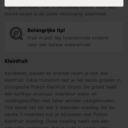
Eigen gekweekt fruit is hartstikke lekker. Voor een
mooie oogst is de juiste verzorging essentieel.
Belangrijke tip!
Fruit in pot: leg hydrokorrels onderin
voor een betere waterafvoer.
Kleinfruit
Aardbeien, bessen en bramen noem je ook wel
kleinfruit. Deze fruitsoort laat je het beste groeien in
biologische Pokon Kleinfruit Grond. De grond heeft
een luchtige structuur, waardoor water en
voedingsstoffen veel beter worden vastgehouden.
Ook bevat het tot wel 3 maanden voeding. Na de
eerste 3 maanden kun je bijvoeden met Pokon
Kleinfruit Voeding. Deze voeding heeft ook een
natuurlijk oorsprong, dus je kunt je oogst veilig