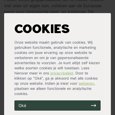
met eten uit eigen tuin, voldoen aan de Europese
norm voor biologische land- en tuinbouw. Dit
betekent dat zowel de potgronden als de
meststoffen voldoen aan deze strenge Europese
Cookies
normen.
Onze website maakt gebruik van cookies. Wij
gebruiken functionele, analytische en marketing
cookies om jouw ervaring op onze website te
verbeteren en om je van gepersonaliseerde
advertenties te voorzien. Je kunt altijd zelf kiezen
welke soorten cookies je wilt toestaan. Lees
hierover meer in ons
privacybeleid
. Door te
klikken op "Oké", ga je akkoord met alle cookies
op onze website. Indien je kiest voor
weigeren
,
plaatsen we alleen functionele en analytische
cookies.
Wat is er nu lekkerder dan een onbespoten frisse salade uit
eigen tuin?!
Oké
Fruit kweken