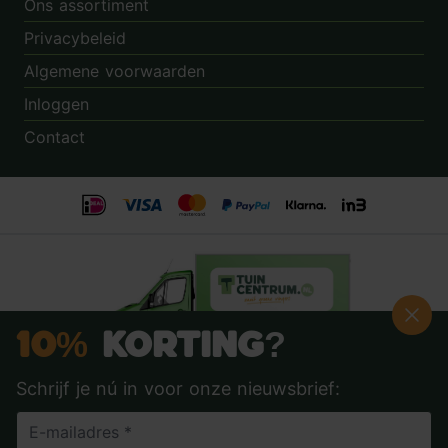
Ons assortiment
Privacybeleid
Algemene voorwaarden
Inloggen
Contact
10%
Korting?
Schrijf je nú in voor onze nieuwsbrief:
Beoordeling:
8.9
door
3.862
klanten
© 2014 - 2026 - Tuincentrum.nl B.V.