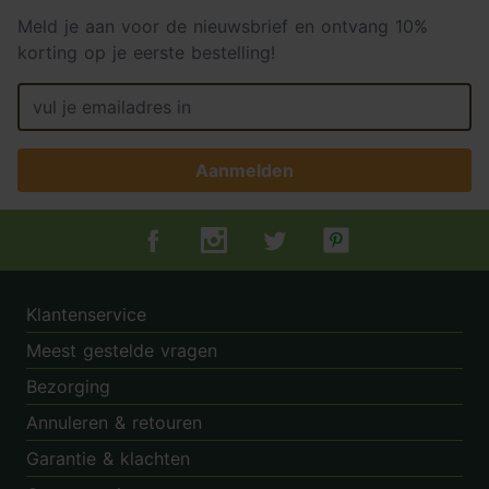
Meld je aan voor de nieuwsbrief en ontvang 10%
korting op je eerste bestelling!
Aanmelden
Tuincentrum.nl op Facebook
Tuincentrum.nl op Instagram
Tuincentrum.nl op Twitter
Tuincentrum.nl op Pin
Klantenservice
Meest gestelde vragen
Bezorging
Annuleren & retouren
Garantie & klachten