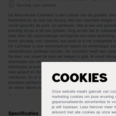
Gevoelig voor zeewind
De Alnus incana 'Laciniata' is een cultivar van de goudels. D
Nederland en de rest van Europa. Met een maximale hoogte van
vooral geschikt als park- en laanboom. Heb je een wat groter
prachtig bij jou in de tuin groeien. Zorg ervoor dat je voldoend
want door zijn oppervlakkige wortelgroei kan oude bestrating
boom gevoelig voor zeewind, dus woon je in het kustgebied h
De 'Laciniata' is zeer winterhard en tijdens de winterdagen za
wintersilhouet zichtbaar worden. De 'Laciniata' heeft een com
De kleur van zowel de stam als twijgen is grijs. Al vanaf feb
elzenkatjes aan de boom te hangen. Deze kunnen soms wel 7c
elzenkatjes al even aan de boom hangen verschijnen de blader
diep getand en hebben een donkergroene kleur. In het najaar
Cookies
verkleuren. En al vanaf september komen de elzenproppen 
goudgeel gekleurde bladeren een prachtig herfsttafereel geef
de winter blijven hangen, wat het wintersilhouet nog bijzonde
Onze website maakt gebruik van cooki
Onderhoud
marketing cookies om jouw ervaring 
Lees meer »
De Alnus incana 'Laciniata' is gemakkelijk in zijn onderhoud.
gepersonaliseerde advertenties te voo
in zijn vorm te behouden. De boom zal goed groeien op alle 
je wilt toestaan. Lees hierover meer 
akkoord met alle cookies op onze web
Specificaties