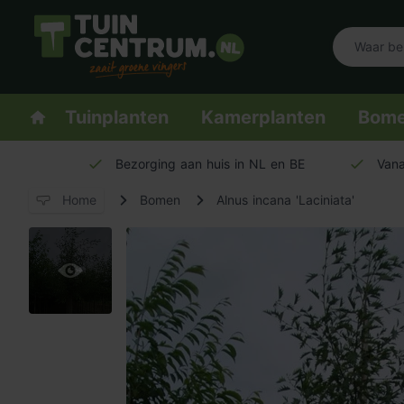
Logo Tuincentrum.nl
Homepage
Tuinplanten
Kamerplanten
Bom
Bezorging aan huis in NL en BE
Vana
Home
Bomen
Alnus incana 'Laciniata'