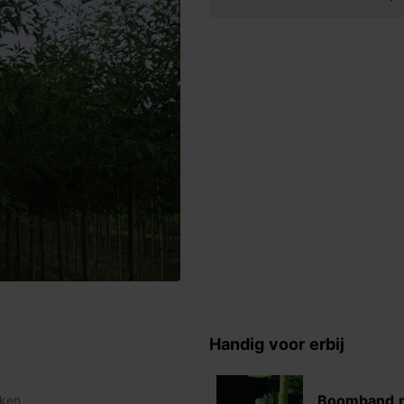
Handig voor erbij
Boomband 
kken