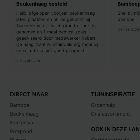
Beukenhaag besteld
Bamboep
Hallo, afgelopen voorjaar beukenhaag
Snel bij m
laten plaatsen en online gekocht bij
bamboe!
Tuincentrum nl. Juiste grond er ook bij
Denise Stoff
genomen en 1 maal bemest zoals
geadviseerd door medewerker Robert.
De haag staat er inmiddels erg mooi bij
en is in de zomer goed gegroeid.
v Duynhoven
DIRECT NAAR
TUININSPIRATIE
Bamboe
Groenhulp
Beukenhaag
Ons assortiment
Hortensia
OOK IN DEZE LAN
Potgrond