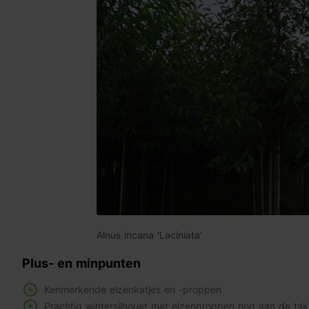
Alnus incana 'Laciniata'
Plus- en minpunten
Kenmerkende elzenkatjes en -proppen
Prachtig wintersilhouet met elzenproppen nog aan de ta