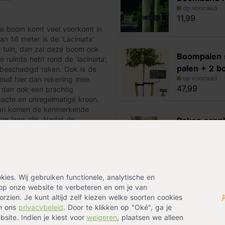
op voorraad
11,99
eze boom komt veel voorkomt in
 16 meter is de 'Laciniata'
e tuin, dan zal deze boom ook
Boompalen 
e ruimte hebt rond de 'laciniata',
palen + 2 
 beschadigd raken. Ook is de
op voorraad
oud hier dan rekening mee.
47,99
l dan ook een prachtig
pacte en onregelmatige kroon.
ruari komen de kenmerkende
m lang zijn. Nadat de
Pokon aanp
en van de 'Laciniata'. Deze zijn
voor planten
 zullen ze naar goudgeel
op voorraad
aan de boom, wat samen met de
14,89
t. De elzenproppen zullen ook in
rder maakt.
es. Wij gebruiken functionele, analytische en
Alternatieven
op onze website te verbeteren en om je van
 Je snoeit de boom alleen om hem
rzien. Je kunt altijd zelf kiezen welke soorten cookies
bodemsoorten.
in ons
privacybeleid
. Door te klikken op "Oké", ga je
Ratelpopuli
site. Indien je kiest voor
weigeren
, plaatsen we alleen
op voorraad