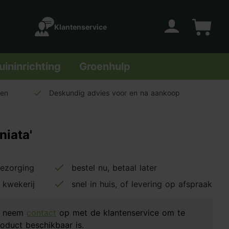
Klantenservice
Account
Winkelwage
uininrichting
Groenhulp
len
Deskundig advies voor en na aankoop
niata'
bezorging
bestel nu, betaal later
 kwekerij
snel in huis, of levering op afspraak
d, neem
contact
op met de klantenservice om te
oduct beschikbaar is.