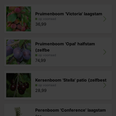
Pruimenboom 'Victoria' laagstam
op voorraad
36,99
Pruimenboom 'Opal' halfstam
(zelfbe
op voorraad
74,99
Kersenboom 'Stella' patio (zelfbest
op voorraad
28,99
Perenboom 'Conference' laagstam