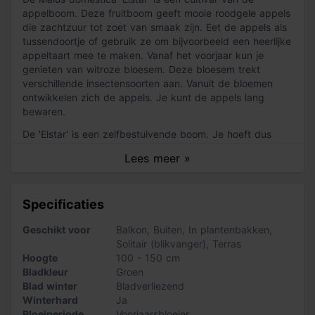
appelboom. Deze fruitboom geeft mooie roodgele appels
die zachtzuur tot zoet van smaak zijn. Eet de appels als
tussendoortje of gebruik ze om bijvoorbeeld een heerlijke
appeltaart mee te maken. Vanaf het voorjaar kun je
genieten van witroze bloesem. Deze bloesem trekt
verschillende insectensoorten aan. Vanuit de bloemen
ontwikkelen zich de appels. Je kunt de appels lang
bewaren.
De 'Elstar' is een zelfbestuivende boom. Je hoeft dus
geen tweede appelboom te planten. Wel is het zo dat
Lees meer »
deze fruitboom meer vruchten geeft als je er een
kruisbestuiver bij in de buurt plant. Een geschikte
kruisbestuiver is de Malus domestica 'Golden Delicious',
Specificaties
de Malus domestica 'Cox's Orange Pippin' en de Malus
domestica 'Santana'. De 'Elstar' is het hele jaar een
Geschikt voor
Balkon
,
Buiten
,
In plantenbakken
,
prachtige boom. In het najaar en in de winter heeft de
Solitair (blikvanger)
,
Terras
boom een prachtig kaal silhouet. De 'Elstar' is goed
Hoogte
100 - 150 cm
winterhard.
Bladkleur
Groen
Blad winter
Bladverliezend
Zo verzorg je de 'Elstar'
Winterhard
Ja
Het onderhouden van een fruitboom is lastiger dan een
Bloeiperiode
Voorjaarsbloeier