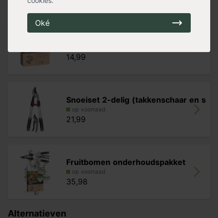
cookies.
Oké
Pokon Bio Fruitbomen Voeding
op voorraad
14,99
Snoeiset 2-delig (takkenschaar en s
op voorraad
21,99
Fruitbomen onderhoudspakket
op voorraad
35,98
Alternatieven