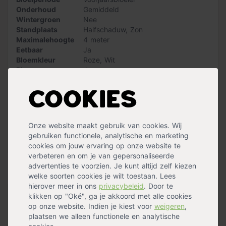
gewone boom. De Malus domestica 'Elstar' dien je net als
Onderhoud
Gemiddeld
de meeste andere fruitbomen twee keer per jaar te
Wintergroen
Nee
snoeien. Dit kun je doen in de winter en in de zomer.
Standplaats
Halfschaduw
,
Zon
Hierdoor verminder je de kans op beurtjaren. Let op dat
Maximalehoogte
4 meter
je de vruchten plukt bij doorhangende takken, zodat de
Eetbaar
Ja
kans op takbreuk kleiner is.
Bloemkleur
Roze
,
Wit
Bloemen
Ja
De 'Elstar' groeit goed op de meeste grondsoorten. Het is
Snoeimaand
Januari
,
Februari
,
Maart
,
Juni
belangrijk dat de grond niet te zuur of te alkalisch is.
Waterbehoefte
Gemiddeld
Zorg ervoor dat de fruitboom voldoende vocht en
Cookies
Vruchtdragend
Ja
voedingsstoffen krijgt. Plant de boom op een zonnige
Groeisnelheid
Gemiddeld
plek in je tuin. Halfschaduw is ook prima, zolang de
Vorm
Laagstam
fruitboom voldoende zonlicht kan opvangen.
Onze website maakt gebruik van cookies. Wij
Oogsttijd
September
gebruiken functionele, analytische en marketing
Stekels
Nee
Meer specificaties »
cookies om jouw ervaring op onze website te
verbeteren en om je van gepersonaliseerde
advertenties te voorzien. Je kunt altijd zelf kiezen
Handig voor erbij
welke soorten cookies je wilt toestaan. Lees
hierover meer in ons
privacybeleid
. Door te
klikken op "Oké", ga je akkoord met alle cookies
Pokon Tuinplanten Grond
op onze website. Indien je kiest voor
weigeren
,
op voorraad
plaatsen we alleen functionele en analytische
14,39