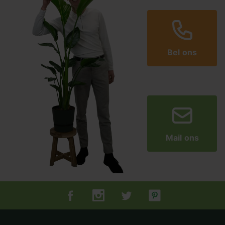
Bel ons
Mail ons
Tuincentrum.nl op Facebook
Tuincentrum.nl op Instagram
Tuincentrum.nl op Twitter
Tuincentrum.nl op Pin