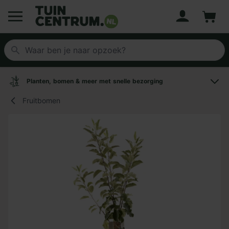
Account
Winke
Logo Tuincentrum.nl
Planten, bomen & meer met snelle bezorging
Fruitbomen