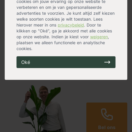
cookies om jouw ervaring op onze website te
verbeteren en om je van gepersonaliseerde
advertenties te voorzien. Je kunt altijd zelf kiezen
Specificaties
welke soorten cookies je wilt toestaan. Lees
hierover meer in ons
privacybeleid
. Door te
Materiaal
Polyethyleen
klikken op "Oké", ga je akkoord met alle cookies
Levensduur
4 - 7 jaar
op onze website. Indien je kiest voor
weigeren
,
plaatsen we alleen functionele en analytische
cookies.
Niet gevonden wat je zoekt?
Of gewoon een vraag?
Oké
Vraag het Wouter of zijn collega's!
Bel ons