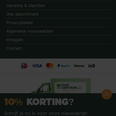
Garantie & klachten
Ons assortiment
Privacybeleid
Algemene voorwaarden
Inloggen
Contact
10%
Korting?
Schrijf je nú in voor onze nieuwsbrief:
Beoordeling:
8.9
door
3.862
klanten