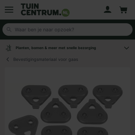
Account
Winke
Logo Tuincentrum.nl
Planten, bomen & meer met snelle bezorging
Bevestigingsmateriaal voor gaas