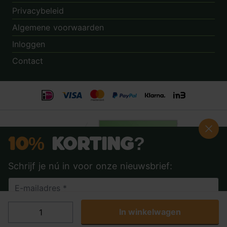
Privacybeleid
Algemene voorwaarden
Inloggen
Contact
10%
Korting?
Schrijf je nú in voor onze nieuwsbrief:
Beoordeling:
8.9
door
3.862
klanten
© 2014 - 2026 - Tuincentrum.nl B.V.
In winkelwagen
Ja, ik wil 10% korting
Algemene voorwaarden
Privacy Policy