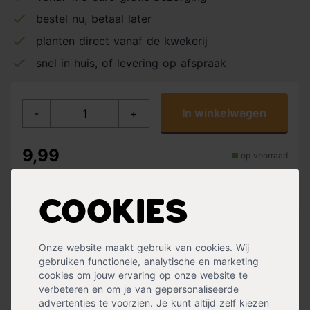
bestel nu, betaal later
planten direct vanaf de kwekerij
snel in huis, of levering op afspraak
In winkelwagen
-
+
9,99
op voorraad
Totaal: 9,99
Verzending binnen 0-2 werkdagen
Cookies
Bevestigingsclips gaas groen is een set met 10 stuks.
Onze website maakt gebruik van cookies. Wij
Het zijn niet-demonteerbare bevestigingsclips voor het
gebruiken functionele, analytische en marketing
vastmaken van gaas en doek.
cookies om jouw ervaring op onze website te
verbeteren en om je van gepersonaliseerde
« Lees minder
advertenties te voorzien. Je kunt altijd zelf kiezen