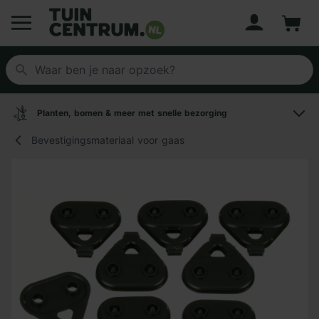
Account
Winke
Logo Tuincentrum.nl
Planten, bomen & meer met snelle bezorging
Bevestigingsmateriaal voor gaas