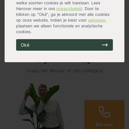
welke soorten cookies je wilt toestaan. Lees
hierover meer in ons
privacybeleid
. Door te
klikken op "Oké", ga je akkoord met alle cookies
Specificaties
op onze website. Indien je kiest voor
weigeren
,
plaatsen we alleen functionele en analytische
Materiaal
Polyethyleen
cookies.
Levensduur
4 - 7 jaar
Oké
Niet gevonden wat je zoekt?
Of gewoon een vraag?
Vraag het Wouter of zijn collega's!
Bel ons