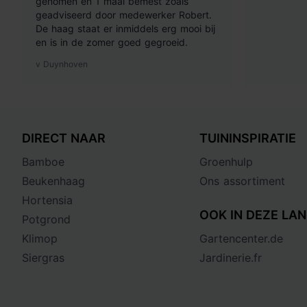
genomen en 1 maal bemest zoals
geadviseerd door medewerker Robert.
De haag staat er inmiddels erg mooi bij
en is in de zomer goed gegroeid.
v Duynhoven
DIRECT NAAR
TUININSPIRATIE
Bamboe
Groenhulp
Beukenhaag
Ons assortiment
Hortensia
OOK IN DEZE LAN
Potgrond
Klimop
Gartencenter.de
Siergras
Jardinerie.fr