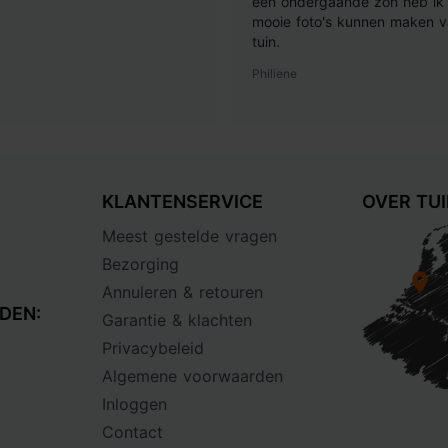
een ondergaande zon heb ik 
mooie foto's kunnen maken v
tuin.
Philiene
KLANTENSERVICE
OVER TU
Meest gestelde vragen
Bezorging
Annuleren & retouren
DEN:
Garantie & klachten
Privacybeleid
Algemene voorwaarden
Inloggen
Contact