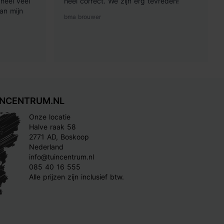
heel veel
heel correct. We zijn erg tevreden!
an mijn
bma brouwer
INCENTRUM.NL
Onze locatie
Halve raak 58
2771 AD, Boskoop
Nederland
info@tuincentrum.nl
085 40 16 555
Alle prijzen zijn inclusief btw.