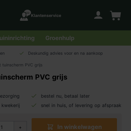
Klantenservice
Account
Winkelwage
uininrichting
Groenhulp
len
Deskundig advies voor en na aankoop
t tuinscherm PVC grijs
uinscherm PVC grijs
bezorging
bestel nu, betaal later
 kwekerij
snel in huis, of levering op afspraak
In winkelwagen
+