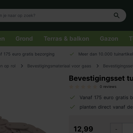
en
Grond
Terras & balkon
Gazon
T
f 175 euro gratis bezorging
Meer dan 10.000 tuinartike
n op rol
Bevestigingsmateriaal voor gaas
Bevestigingsse
Bevestigingsset t
0 reviews
Vanaf 175 euro gratis 
planten direct vanaf de
12,99
-