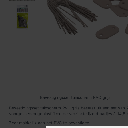
Bevestigingsset tuinscherm PVC grijs
Bevestigingsset tuinscherm PVC grijs bestaat uit een set van
voorgesneden geplastificeerde verzinkte ijzerdraadjes à 14,5 
Zeer makkelijk aan het PVC te bevestigen.