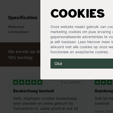
« Lees minder
Cookies
Specificaties
Materiaal
Onze website maakt gebruik van cooki
Ijzer
,
PVC
Levensduur
marketing cookies om jouw ervaring 
4 - 7 jaar
gepersonaliseerde advertenties te voo
je wilt toestaan. Lees hierover meer 
akkoord met alle cookies op onze web
Als eerste op de hoogte van tips en exclusieve kort
functionele en analytische cookies.
10% korting:
Oké
8 uur geleden
Beukenhaag besteld
Bamboep
Hallo, afgelopen voorjaar beukenhaag
Snel bij m
laten plaatsen en online gekocht bij
bamboe!
Tuincentrum nl. Juiste grond er ook bij
Denise Stoff