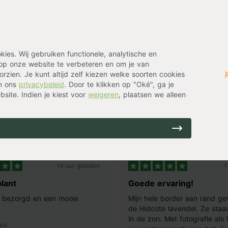
es. Wij gebruiken functionele, analytische en
op onze website te verbeteren en om je van
rzien. Je kunt altijd zelf kiezen welke soorten cookies
in ons
privacybeleid
. Door te klikken op "Oké", ga je
site. Indien je kiest voor
weigeren
, plaatsen we alleen
ing? Laat je emailadres achter en ontvang eenmalig
14 uur geleden
1
lant
Goede ervaring!
ij bezorgd en een mooie
Mijn hele border aan rand ge
de Hidcote lavendel. Ze staan
in de zon. Met fotografie als
els