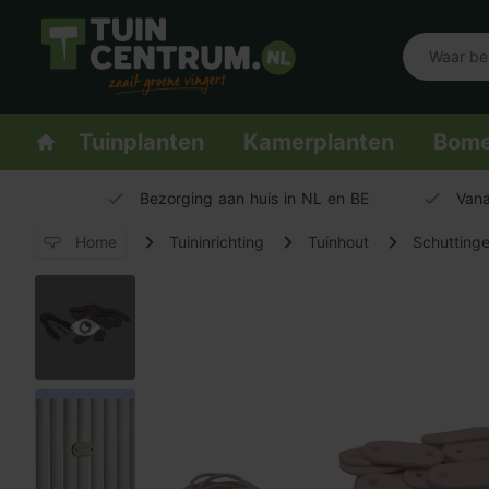
Logo Tuincentrum.nl
Homepage
Tuinplanten
Kamerplanten
Bom
Bezorging aan huis in NL en BE
Vana
Home
Tuininrichting
Tuinhout
Schuttinge