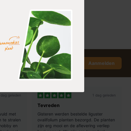
Aanmelden
 dag geleden
1 dag geleden
Tevreden
vuld met
Gisteren werden bestelde liguster
 te stralen
ovalifolium planten bezorgd. De planten
 hobby en
zijn erg mooi en de aflevering verliep