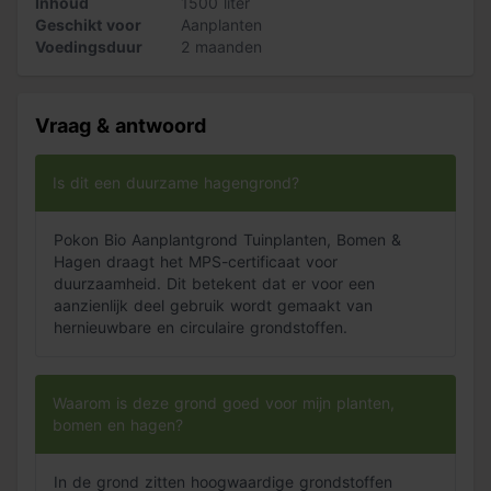
Inhoud
1500 liter
Levering van Pokon hagengrond
Geschikt voor
Aanplanten
Voedingsduur
2 maanden
Pokon hagengrond wordt geleverd op een pallet in losse
zakken. De zakken zijn gemaakt van
40% bio-based
plastic zakken
en kunnen na gebruik in de plastic
Vraag & antwoord
container om te recyclen. De pallet leveren wij op de
plek waar je deze graag hebben wilt. Dus geen vieze
auto en geen gesjouw! Uiteraard moet de weg naar jouw
Is dit een duurzame hagengrond?
woning wel begaanbaar zijn voor een palletwagen.
Pokon Bio Aanplantgrond Tuinplanten, Bomen &
Hagen draagt het MPS-certificaat voor
duurzaamheid. Dit betekent dat er voor een
aanzienlijk deel gebruik wordt gemaakt van
hernieuwbare en circulaire grondstoffen.
Waarom is deze grond goed voor mijn planten,
bomen en hagen?
In de grond zitten hoogwaardige grondstoffen