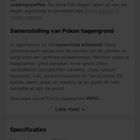
voedingsstoffen
. Na deze 100 dagen raden wij aan de
hagen regelmatig te bemesten met
Pokon Beuken &
Hagen voeding
.
Samenstelling van Pokon hagengrond
In hagengrond zit de
mycorrhiza schimmel
. Deze
schimmel leeft samen met de wortels van de planten en
zorgt voor een optimaal bodemklimaat. Hierdoor zullen je
haagplanten goed aanslaan. In de grond zitten
verschillende grondstoffen verwerkt, zoals: tuinturf,
houtvezel, kalk, beukenbladaarde en TerraCottem. Dit
laatste neemt water en voeding op en geeft dit naar
behoefte af aan de grond.
Daarnaast bevat Pokon hagengrond
PEFC-
gecertificeerd houtvezel
. Dit zorgt voor een luchtige
Lees meer »
grond, waardoor de wortels zich goed kunnen
ontwikkelen. De wortels nemen namelijk beter water en
voeding op en bouwen daardoor weerstand op tegen
Specificaties
ziektes en plagen.