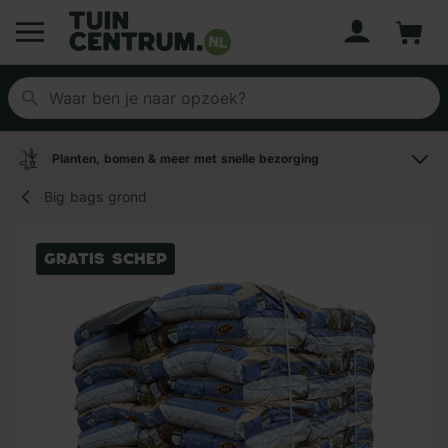
Account
Winke
Logo Tuincentrum.nl
Planten, bomen & meer met snelle bezorging
Big bags grond
Gratis schep