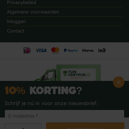
Privacybeleid
Algemene voorwaarden
Inloggen
Contact
10%
Korting?
Schrijf je nú in voor onze nieuwsbrief:
Beoordeling:
8.9
door
3.862
klanten
© 2014 - 2026 - Tuincentrum.nl B.V.
info@tuincentrum.nl
·
085 40 16 555