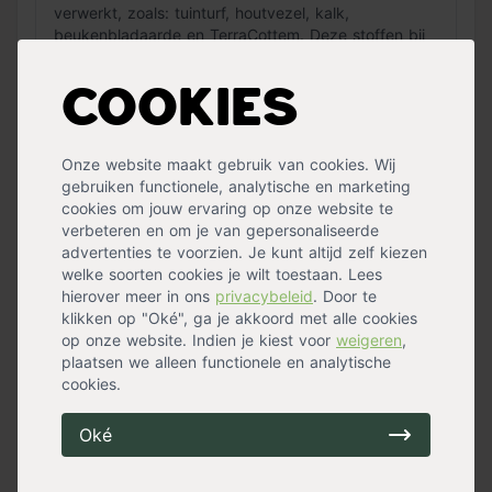
verwerkt, zoals: tuinturf, houtvezel, kalk,
beukenbladaarde en TerraCottem. Deze stoffen bij
elkaar zorgen voor een luchtige bodem met een
goede structuur. Bovendien bevat de aanplantgrond
Cookies
ook bodembacteriën. Die zorgen ervoor dat je
haagplanten snel aanslaan en dat de wortels zich
vlot ontwikkelen.
Onze website maakt gebruik van cookies. Wij
gebruiken functionele, analytische en marketing
cookies om jouw ervaring op onze website te
Hoeveel hagengrond heb ik nodig voor het
verbeteren en om je van gepersonaliseerde
aanplanten van hagen?
advertenties te voorzien. Je kunt altijd zelf kiezen
welke soorten cookies je wilt toestaan. Lees
hierover meer in ons
privacybeleid
. Door te
Bij het aanplanten van hagen, raden wij aan
klikken op "Oké", ga je akkoord met alle cookies
minimaal 1 zak van 30 liter per strekkende meter te
op onze website. Indien je kiest voor
weigeren
,
gebruiken. Meng de aanplantgrond met de al
plaatsen we alleen functionele en analytische
bestaande grond, mits deze van neutrale kwaliteit
cookies.
is.
Zit in de bestaande grond bouwgrond of
Oké
bijvoorbeeld geel zand verwerkt? Dan is het
raadzaam 2 zakken per strekkende meter te