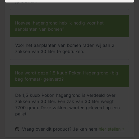
gebruiken.
Hoeveel hagengrond heb ik nodig voor het
aanplanten van bomen?
Voor het aanplanten van bomen raden wij aan 2
zakken van 30 liter te gebruiken.
Hoe wordt deze 1,5 kuub Pokon Hagengrond (big
bag formaat) geleverd?
De 1,5 kuub Pokon hagengrond is verdeeld over
zakken van 30 liter. Een zak van 30 liter weegt
7700 gram. Deze zakken worden geleverd op een
pallet.
Vraag over dit product? Je kan hem
hier stellen »