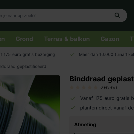
en
Grond
Terras & balkon
Gazon
T
f 175 euro gratis bezorging
Meer dan 10.000 tuinartike
nddraad geplastificeerd
Binddraad geplast
0 reviews
Vanaf 175 euro gratis 
planten direct vanaf de
Afmeting