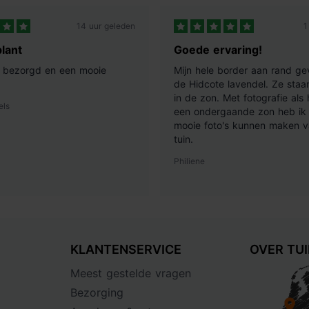
14 uur geleden
1
lant
Goede ervaring!
ij bezorgd en een mooie
Mijn hele border aan rand ge
de Hidcote lavendel. Ze staan
in de zon. Met fotografie als
els
een ondergaande zon heb ik 
mooie foto's kunnen maken v
tuin.
Philiene
KLANTENSERVICE
OVER TU
Meest gestelde vragen
Bezorging