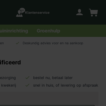
Klantenservice
Account
Winkelwage
uininrichting
Groenhulp
len
Deskundig advies voor en na aankoop
ificeerd
bezorging
bestel nu, betaal later
 kwekerij
snel in huis, of levering op afspraak