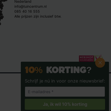
Nederland
info@tuincentrum.nl
085 40 16 555
Alle prijzen zijn inclusief btw.
10%
Korting?
Schrijf je nú in voor onze nieuwsbrief:
Tuincentrum.nl op Facebook
Tuincentrum.nl op Instagra
Tuincentrum.nl op
Tuincent
Ja, ik wil 10% korting