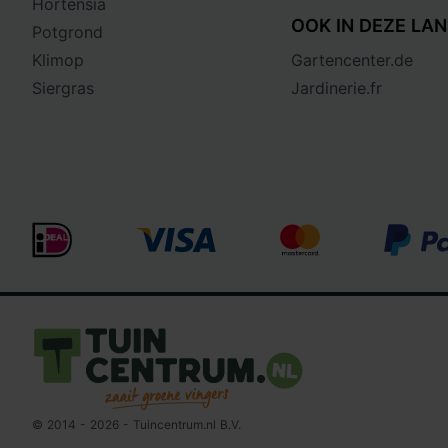
Hortensia
OOK IN DEZE LAN
Potgrond
Klimop
Gartencenter.de
Siergras
Jardinerie.fr
Logo Tuincentrum.nl
© 2014 - 2026 - Tuincentrum.nl B.V.