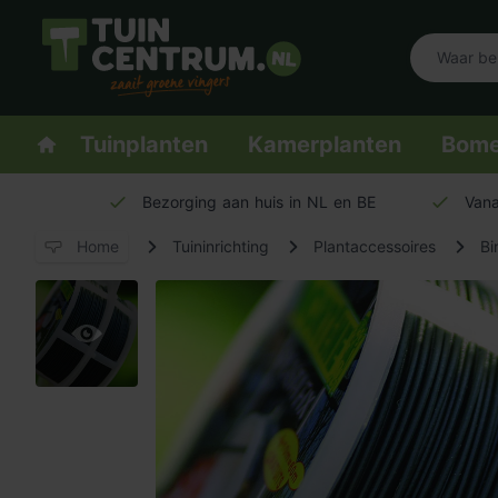
Logo Tuincentrum.nl
Homepage
Tuinplanten
Kamerplanten
Bom
Bezorging aan huis in NL en BE
Vana
Home
Tuininrichting
Plantaccessoires
Bi