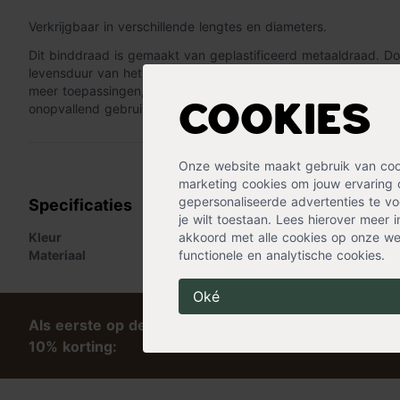
Verkrijgbaar in verschillende lengtes en diameters.
Dit binddraad is gemaakt van geplastificeerd metaaldraad. Door
levensduur van het draad zeer lang. Naast het opbinden van pl
meer toepassingen, waarvoor het gebruikt kan worden. De kle
onopvallend gebruik in de tuin.
Cookies
« Lees minder
Onze website maakt gebruik van cooki
marketing cookies om jouw ervaring 
gepersonaliseerde advertenties te voo
Specificaties
je wilt toestaan. Lees hierover meer 
Kleur
akkoord met alle cookies op onze web
Groen
Materiaal
functionele en analytische cookies.
Metaal
,
Plastic
Oké
Als eerste op de hoogte van tips en exclusieve kort
10% korting: