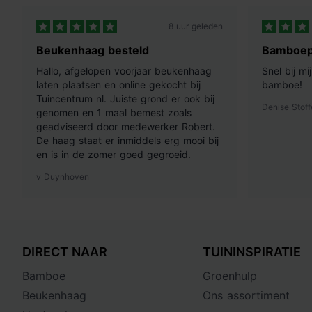
8 uur geleden
Beukenhaag besteld
Bamboep
Hallo, afgelopen voorjaar beukenhaag
Snel bij m
laten plaatsen en online gekocht bij
bamboe!
Tuincentrum nl. Juiste grond er ook bij
Denise Stoff
genomen en 1 maal bemest zoals
geadviseerd door medewerker Robert.
De haag staat er inmiddels erg mooi bij
en is in de zomer goed gegroeid.
v Duynhoven
DIRECT NAAR
TUININSPIRATIE
Bamboe
Groenhulp
Beukenhaag
Ons assortiment