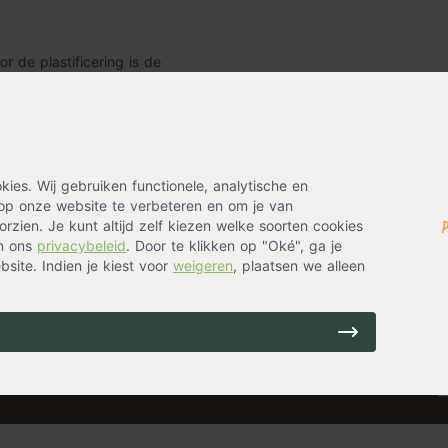
 de plastificering is de
anten en struiken zijn er veel
ur groen zorgt voor een
es. Wij gebruiken functionele, analytische en
op onze website te verbeteren en om je van
rzien. Je kunt altijd zelf kiezen welke soorten cookies
in ons
privacybeleid
. Door te klikken op "Oké", ga je
site. Indien je kiest voor
weigeren
, plaatsen we alleen
ing? Laat je emailadres achter en ontvang eenmalig