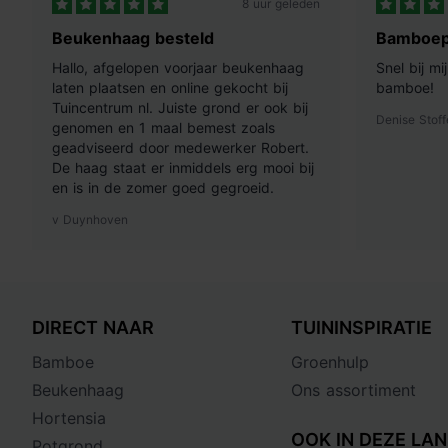
8 uur geleden
Beukenhaag besteld
Bamboep
Hallo, afgelopen voorjaar beukenhaag
Snel bij m
laten plaatsen en online gekocht bij
bamboe!
Tuincentrum nl. Juiste grond er ook bij
Denise Stoff
genomen en 1 maal bemest zoals
geadviseerd door medewerker Robert.
De haag staat er inmiddels erg mooi bij
en is in de zomer goed gegroeid.
v Duynhoven
DIRECT NAAR
TUININSPIRATIE
Bamboe
Groenhulp
Beukenhaag
Ons assortiment
Hortensia
OOK IN DEZE LAN
Potgrond