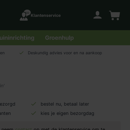
Klantenservice
Account
Winkelwage
uininrichting
Groenhulp
len
Deskundig advies voor en na aankoop
n'
bezorgd
bestel nu, betaal later
anten
kies je eigen bezorgdag
d, neem
contact
op met de klantenservice om te