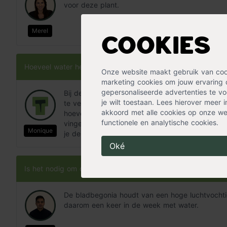
voor deze plant.
Merel
Cookies
Hoeveel water heeft de bladbegonia nodig?
Onze website maakt gebruik van cooki
marketing cookies om jouw ervaring 
gepersonaliseerde advertenties te voo
Bij de bladbegonia moet de grond altijd lichtvoc
je wilt toestaan. Lees hierover meer 
te veel aan water kan tot wortelrot leiden. Om 
akkoord met alle cookies op onze web
hoeveel water jouw bladbegonia nodig heeft, kun 
functionele en analytische cookies.
vinger in de grond steken om na te gaan hoe vo
Monique
je de hoeveelheid water aanpassen.
Oké
Is het nodig om de bladbegonia te sproeien?
De bladbegonia houdt van een hoge luchtvochtig
daarom een keer in de week met water.