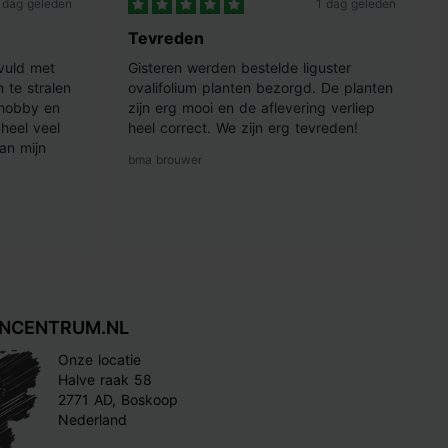
 dag geleden
1 dag geleden
Tevreden
vuld met
Gisteren werden bestelde liguster
 te stralen
ovalifolium planten bezorgd. De planten
 hobby en
zijn erg mooi en de aflevering verliep
heel veel
heel correct. We zijn erg tevreden!
an mijn
bma brouwer
INCENTRUM.NL
Onze locatie
Halve raak 58
2771 AD, Boskoop
Nederland