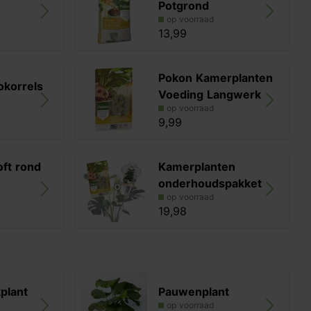
Potgrond
op voorraad
13,99
Pokon Kamerplanten
okorrels
Voeding Langwerk
op voorraad
9,99
oft rond
Kamerplanten
onderhoudspakket
op voorraad
19,98
plant
Pauwenplant
op voorraad