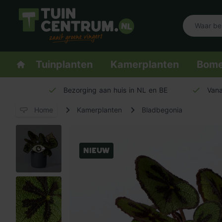
Logo Tuincentrum.nl
Homepage
Tuinplanten
Kamerplanten
Bom
Bezorging aan huis in NL en BE
Vana
Home
Kamerplanten
Bladbegonia
Nieuw