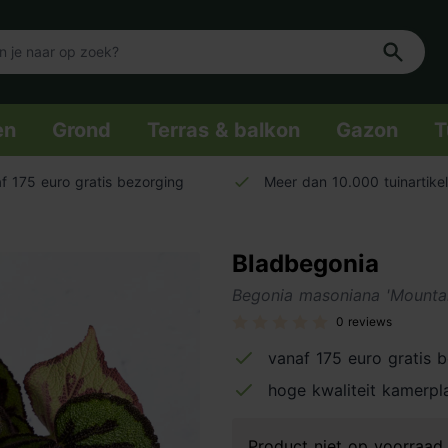
en
Grond
Terras & balkon
Gazon
T
f 175 euro gratis bezorging
Meer dan 10.000 tuinartike
Bladbegonia
Begonia masoniana 'Mountai
0 reviews
vanaf 175 euro gratis 
hoge kwaliteit kamerpl
Product niet op voorraa