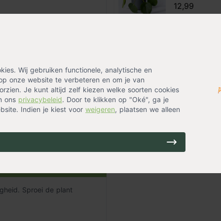
12,99
Zebrapauw
op voorraad
27,99
es. Wij gebruiken functionele, analytische en
op onze website te verbeteren en om je van
rzien. Je kunt altijd zelf kiezen welke soorten cookies
htig zijn. Let wel op, want een
in ons
privacybeleid
. Door te klikken op "Oké", ga je
goed te kunnen inschatten
site. Indien je kiest voor
weigeren
, plaatsen we alleen
je in het begin af en toe je
chtig de grond is. Hierop kun
heid. Sproei de plant