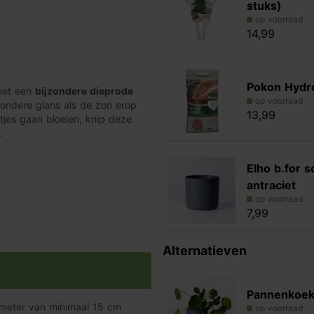
stuks)
op voorraad
14,99
Pokon Hydr
 met een
bijzondere dieprode
op voorraad
zondere glans als de zon erop
13,99
etjes gaan bloeien, knip deze
.
Elho b.for s
antraciet
lanten Potgrond
. Onderin de
pot
op voorraad
Mountain' groeit het best in een
7,99
ot blijft staan, want dit kan tot
.
Alternatieven
plekje met indirect zonlicht
. Als
branden. Voor een extra sterke
ig Pokon Kamerplanten voeding
Pannenkoek
ameter van minimaal 15 cm
op voorraad