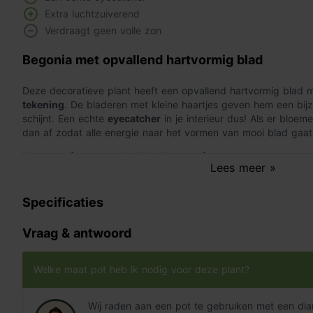
Extra luchtzuiverend
Verdraagt geen volle zon
Begonia met opvallend hartvormig blad
Deze decoratieve plant heeft een opvallend hartvormig blad
tekening
. De bladeren met kleine haartjes geven hem een bij
schijnt. Een echte
eyecatcher
in je interieur dus! Als er bloem
dan af zodat alle energie naar het vormen van mooi blad gaat
Verzorging van de Bladbegonia
Lees meer »
Gebruik voor het oppotten van de Bladbegonia
Pokon Kamerp
Specificaties
doe je een laagje Pokon Hydrokorrels. De Begonia masoniana '
licht vochtige bodem
. Voorkom wel dat er teveel water in de p
wortelrot leiden. Elke week een beetje water is dus voldoende
Vraag & antwoord
De Begonia masoniana 'Mountain' geeft de voorkeur aan een
Welke maat pot heb ik nodig voor deze plant?
de Bladbegonia in de volle zon staat kunnen zijn bladeren ver
plant kun je de plant gedurende de lente en zomer regelmat
geven.
Wij raden aan een pot te gebruiken met een di