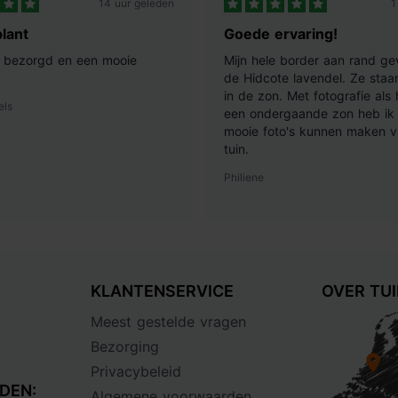
14 uur geleden
1
lant
Goede ervaring!
ij bezorgd en een mooie
Mijn hele border aan rand ge
de Hidcote lavendel. Ze staan
in de zon. Met fotografie als
els
een ondergaande zon heb ik 
mooie foto's kunnen maken v
tuin.
Philiene
KLANTENSERVICE
OVER TU
Meest gestelde vragen
Bezorging
Privacybeleid
DEN:
Algemene voorwaarden