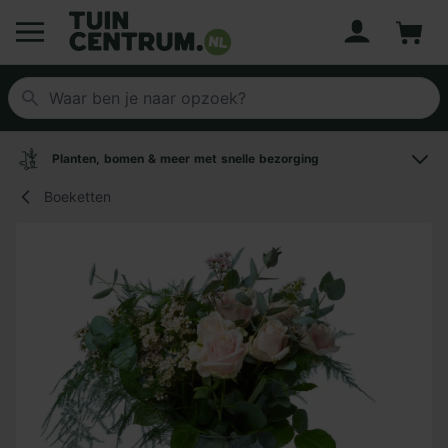
Account
Winke
Logo Tuincentrum.nl
Planten, bomen & meer met snelle bezorging
Boeketten