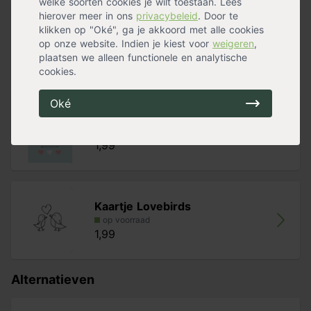
welke soorten cookies je wilt toestaan. Lees
hierover meer in ons
privacybeleid
. Door te
Kaartje Liefde Doodles
klikken op "Oké", ga je akkoord met alle cookies
op voorraad
op onze website. Indien je kiest voor
weigeren
,
1,99
plaatsen we alleen functionele en analytische
cookies.
Oké
Kaartje Love You
op voorraad
1,99
Kaartje Lovebirds
op voorraad
1,99
Alternatieven