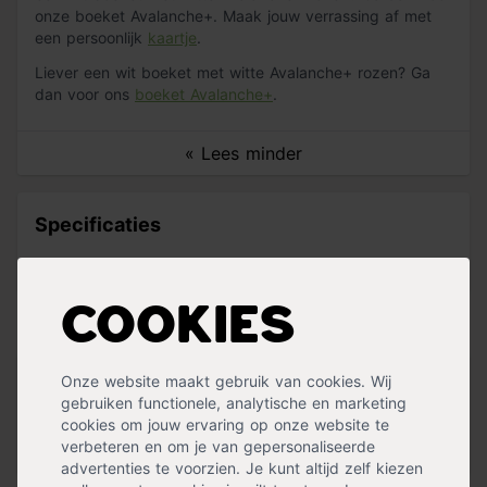
onze boeket Avalanche+. Maak jouw verrassing af met
een persoonlijk
kaartje
.
Liever een wit boeket met witte Avalanche+ rozen? Ga
dan voor ons
boeket Avalanche+
.
« Lees minder
Specificaties
Bloemkleur
Roze
Cookies
Handig voor erbij
Onze website maakt gebruik van cookies. Wij
Kaartje Heel Veel Liefs
gebruiken functionele, analytische en marketing
op voorraad
cookies om jouw ervaring op onze website te
1,99
verbeteren en om je van gepersonaliseerde
advertenties te voorzien. Je kunt altijd zelf kiezen