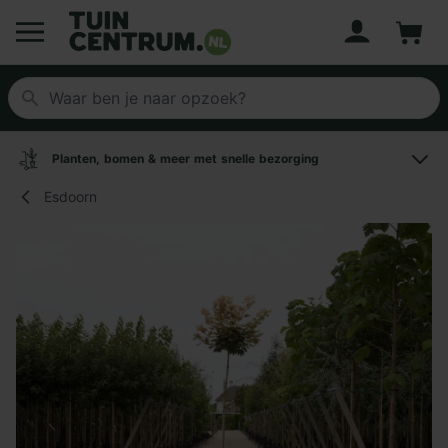
Account
Winke
Logo Tuincentrum.nl
Planten, bomen & meer met snelle bezorging
Esdoorn