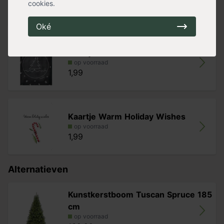
cookies.
1,99
Oké
Kaartje Schoolbord Boom
op voorraad
1,99
Kaartje Warm Holiday Wishes
op voorraad
1,99
Alternatieven
Kunstkerstboom Tuscan Spruce 185
cm
op voorraad