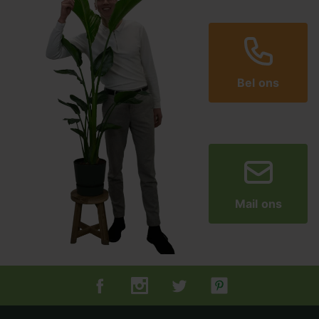
Bel ons
Mail ons
Tuincentrum.nl op Facebook
Tuincentrum.nl op Instagram
Tuincentrum.nl op Twitter
Tuincentrum.nl op Pin