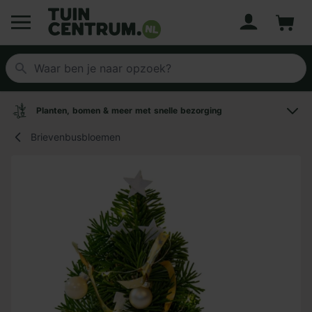
Account
Winke
Logo Tuincentrum.nl
Planten, bomen & meer met snelle bezorging
Brievenbusbloemen