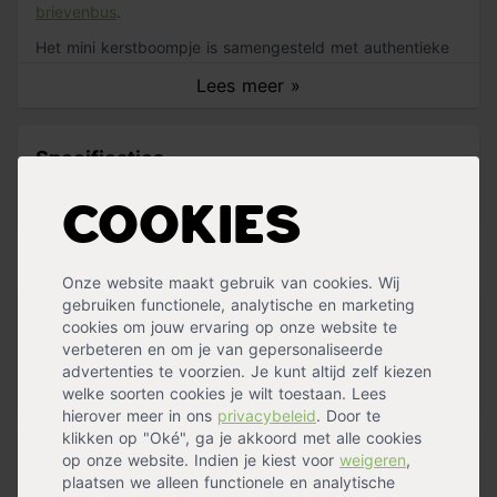
brievenbus
.
Het mini kerstboompje is samengesteld met authentieke
Nordmann
dennentakken en
je kan het boompje
Lees meer »
versieren met bloeiconfetti en kerstdecoraties.
De
confetti bevat een mix van zaden waarna je dit kan laten
uitgroeien tot bij-vriendelijke
veldbloemen
. Vergeet geen
Specificaties
kaartje
bij te bestellen om de verrassing helemaal af te
maken!
Hoogte
25 cm
Cookies
Samenstelling
Handig voor erbij
Mini kerstboompje van 25 cm van echte
Onze website maakt gebruik van cookies. Wij
dennentakken
gebruiken functionele, analytische en marketing
Houtenplankje met waxinelichtje met de tekst 'Merry
cookies om jouw ervaring op onze website te
Kaartje Wonderful Christmas
X-Mas'
verbeteren en om je van gepersonaliseerde
op voorraad
Kerstversiering en LED-verlichting
advertenties te voorzien. Je kunt altijd zelf kiezen
1,99
Kerst bloeiconfetti
welke soorten cookies je wilt toestaan. Lees
hierover meer in ons
privacybeleid
. Door te
klikken op "Oké", ga je akkoord met alle cookies
op onze website. Indien je kiest voor
weigeren
,
Kaartje Schoolbord Kerst
plaatsen we alleen functionele en analytische
op voorraad