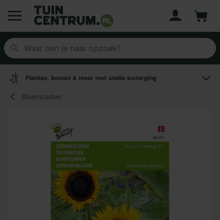
Account
Winke
Logo Tuincentrum.nl
Planten, bomen & meer met snelle bezorging
Bloemzaden