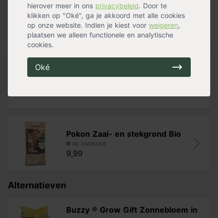
hierover meer in ons
privacybeleid
. Door te
Bats
klikken op "Oké", ga je akkoord met alle cookies
op voorraad
op onze website. Indien je kiest voor
weigeren
,
20,00
plaatsen we alleen functionele en analytische
cookies.
Oké
Nature gieter met sproeikop
op voorraad
34,99
Pokon Zaai- en stekgrond Bio
op voorraad
9,99
Alternatieven
Buzzy ® Grow Gift Zonnebloem in