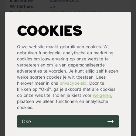
Blad winter
Bladverliezend
beschadigde takken weg. De hoofdtakken die
Winterhard
Ja
overblijven, snoei je terug tot op twee tot drie zijknoppen
Bloeiperiode
Zomerbloeier
,
Najaarsbloeier
van de hoofdtak. Uit de knoppen aan de hoofdtakken
Wintergroen
Nee
ontstaan nog deze zomer bloemen.
Standplaats
Halfschaduw
,
Zon
Cookies
Maximalehoogte
10 meter
Vergeet de trompetbloem na de snoei niet te bemesten
Eetbaar
Nee
met Ecostyle Klimplanten-AZ. Zo houd je klimplant een
Bloemkleur
Oranje
sterk en gezond wortelgestel!
Onze website maakt gebruik van cookies. Wij
Bloemen
Ja
gebruiken functionele, analytische en marketing
Snoeimaand
Maart
cookies om jouw ervaring op onze website te
Waterbehoefte
Gemiddeld
verbeteren en om je van gepersonaliseerde
Vruchtdragend
Nee
advertenties te voorzien. Je kunt altijd zelf kiezen
Geschiktomteleiden
Nee
welke soorten cookies je wilt toestaan. Lees
Groeisnelheid
Snel
hierover meer in ons
privacybeleid
. Door te
Geurend
Nee
klikken op "Oké", ga je akkoord met alle cookies
Stekels
Nee
Meer specificaties »
op onze website. Indien je kiest voor
weigeren
,
plaatsen we alleen functionele en analytische
cookies.
Handig voor erbij
Oké
Ecostyle Klimplanten-AZ
op voorraad