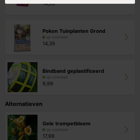
14,99
Pokon Tuinplanten Grond
op voorraad
14,39
Bindband geplastificeerd
op voorraad
9,99
Alternatieven
Gele trompetbloem
op voorraad
17,99