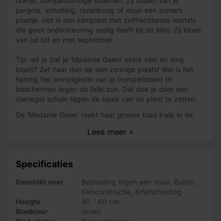
oranje, trompetvormige bloemen. Zij maakt van je
pergola, schutting, rozenboog of muur een zomers
plaatje. Het is een klimplant met zelfhechtende wortels
die geen ondersteuning nodig heeft bij de klim. Zij bloeit
van juli tot en met september.
Tip: wil je dat je ‘Madame Galen’ extra veel en lang
bloeit? Zet haar dan op een zonnige plaats! Wel is het
handig het wortelgestel van je trompetbloem te
beschermen tegen de felle zon. Dat doe je door een
daktegel schuin tegen de basis van de plant te zetten.
De ‘Madame Galen’ raakt haar groene blad kwijt in de
winter maar is wel winterhard. Gebruik bij de aanplant
Lees meer »
van je trompetbloem Pokon Tuinplanten Grond. In deze
tuinaarde zit genoeg voeding voor twee maanden zodat
de wortels van je plant zich goed ontwikkelen. ‘Madame
Specificaties
Galen’ groeit snel en wordt maximaal 10 meter hoog.
Geschikt voor
Beplanting tegen een muur
,
Buiten
,
Zo snoei je je trompetbloem!
Klimconstructie
,
Erfafscheiding
Snoei de ‘Madame Galen’ vroeg in het voorjaar (maart).
Hoogte
40 - 60 cm
De snoei is nodig omdat deze klimplant op eenjarig hout
Bladkleur
Groen
bloeit. Snoei eenderde van de hoofdtakken en