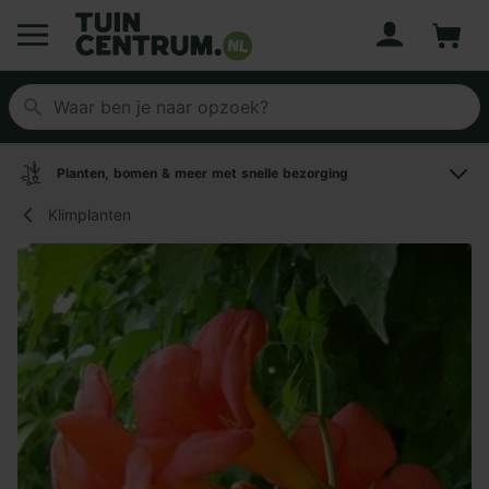
Account
Winke
Logo Tuincentrum.nl
Planten, bomen & meer met snelle bezorging
Klimplanten