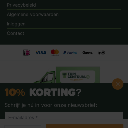
Privacybeleid
Algemene voorwaarden
Inloggen
Contact
10%
Korting?
Schrijf je nú in voor onze nieuwsbrief:
Beoordeling:
8.9
door
3.862
klanten
© 2014 - 2026 - Tuincentrum.nl B.V.
info@tuincentrum.nl
·
085 40 16 555