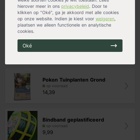
Stekels
Nee
Meer specificaties »
hierover meer in ons
privacybeleid
. Door te
klikken op "Oké", ga je akkoord met alle cookies
op onze website. Indien je kiest voor
weigeren
,
Handig voor erbij
plaatsen we alleen functionele en analytische
cookies.
Ecostyle Klimplanten-AZ
Oké
op voorraad
14,99
Pokon Tuinplanten Grond
op voorraad
14,39
Bindband geplastificeerd
op voorraad
9,99