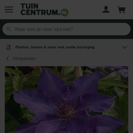
Account
Winke
Logo Tuincentrum.nl
Planten, bomen & meer met snelle bezorging
Klimplanten