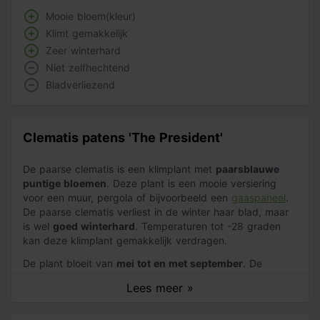
Mooie bloem(kleur)
Klimt gemakkelijk
Zeer winterhard
Niet zelfhechtend
Bladverliezend
Clematis patens 'The President'
De paarse clematis is een klimplant met
paarsblauwe
puntige bloemen
. Deze plant is een mooie versiering
voor een muur, pergola of bijvoorbeeld een
gaaspaneel
.
De paarse clematis verliest in de winter haar blad, maar
is wel
goed winterhard
. Temperaturen tot -28 graden
kan deze klimplant gemakkelijk verdragen.
De plant bloeit van
mei tot en met september
. De
paarse clematis bloeit zeer rijk en groeit langzaam. De
Lees meer »
maximale hoogte van deze klimplant is ongeveer
3
meter
. De diameter van de bloemen zijn zo'n 12 tot 15