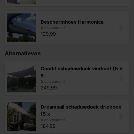
- Eenvoudig te installeren
- 5 jaar garantie
Beschermhoes Harmonica
op voorraad
129,99
Alternatieven
Coolfit schaduwdoek vierkant (5 x
5
op voorraad
249,99
Dreamsail schaduwdoek driehoek
(5 x
op voorraad
184,99