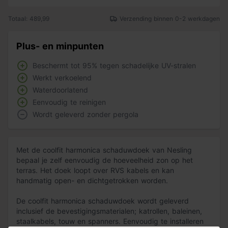
Totaal: 489,99
Verzending binnen 0-2 werkdagen
Plus- en minpunten
Beschermt tot 95% tegen schadelijke UV-stralen
Werkt verkoelend
Waterdoorlatend
Eenvoudig te reinigen
Wordt geleverd zonder pergola
Met de coolfit harmonica schaduwdoek van Nesling
bepaal je zelf eenvoudig de hoeveelheid zon op het
terras. Het doek loopt over RVS kabels en kan
handmatig open- en dichtgetrokken worden.
De coolfit harmonica schaduwdoek wordt geleverd
inclusief de bevestigingsmaterialen; katrollen, baleinen,
staalkabels, touw en spanners. Eenvoudig te installeren