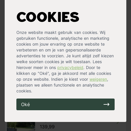
m.b.v. de meegeleverde montagehandleiding.
Dit coolfit harmonica schaduwdoek is 2 meter breed en 5
Cookies
meter lang.
Aandachtspunten:
Onze website maakt gebruik van cookies. Wij
gebruiken functionele, analytische en marketing
Lees meer »
Zorg dat het doek minimaal 10 cm smaller is dan de
cookies om jouw ervaring op onze website te
beschikbare ruimte, zodoende blijft er 5 cm vrije ruimte
verbeteren en om je van gepersonaliseerde
aan weerszijden van het doek over.
advertenties te voorzien. Je kunt altijd zelf kiezen
Specificaties
Voor de lengte van het doek kan de beschikbare ruimte
welke soorten cookies je wilt toestaan. Lees
worden aangehouden. We adviseren het harmonica
hierover meer in ons
privacybeleid
. Door te
Kleur
Antraciet
,
Creme wit
,
Zandkleur
schaduwdoek in de winter te verwijderen of gebruik te
klikken op "Oké", ga je akkoord met alle cookies
Materiaal
HDPE kunststof
maken van de bijpassende beschermhoes.
op onze website. Indien je kiest voor
weigeren
,
Standplaats
Zon
plaatsen we alleen functionele en analytische
Eigenschappen:
cookies.
- Zeer sterk HTPE geknoopt doek
Handig voor erbij
- Winnaar Innovatieprijs Tuinidee Award
Oké
- Bevestiging- en katrollenset in verpakking bijgesloten
- Tot 95% bescherming tegen schadelijke UV stralen
Coolfit rolgordijn zand
- Geeft verkoeling bij warm weer
op voorraad
- Eenvoudig te reinigen
139,99
- Schimmelwerend