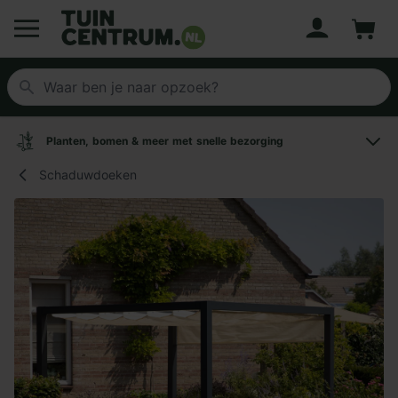
Account
Winke
Logo Tuincentrum.nl
Planten, bomen & meer met snelle bezorging
Schaduwdoeken