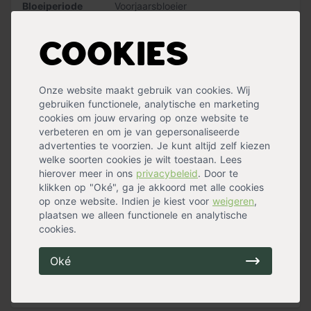
Bloeiperiode
Voorjaarsbloeier
nodig is. Dat doe je in de winter door de kroon van de
Onderhoud
Eenvoudig
meidoorn wat uit te dunnen. Zo zorg je ervoor dat er
Wintergroen
Nee
meer licht door je boom valt. Snoei nooit als het vriest!
Cookies
Standplaats
Halfschaduw
,
Zon
Maximalehoogte
6 meter
Let op: bij het kiezen van een boom is de stamomtrek
Eetbaar
Ja
leidend. De bij de stamomtrek genoemde hoogte is
Bloemkleur
Wit
Onze website maakt gebruik van cookies. Wij
slechts een indicatie. Dus aan de hoogte indicatie
Bloemen
Ja
gebruiken functionele, analytische en marketing
kunnen geen rechten worden ontleend.
Snoeimaand
Februari
,
November
cookies om jouw ervaring op onze website te
Waterbehoefte
Gemiddeld
verbeteren en om je van gepersonaliseerde
Vruchtdragend
Ja
advertenties te voorzien. Je kunt altijd zelf kiezen
Groeisnelheid
Gemiddeld
welke soorten cookies je wilt toestaan. Lees
Vorm
Hoogstam
hierover meer in ons
privacybeleid
. Door te
Meer specificaties »
klikken op "Oké", ga je akkoord met alle cookies
op onze website. Indien je kiest voor
weigeren
,
Handig voor erbij
plaatsen we alleen functionele en analytische
cookies.
Bats
Oké
op voorraad
20,00