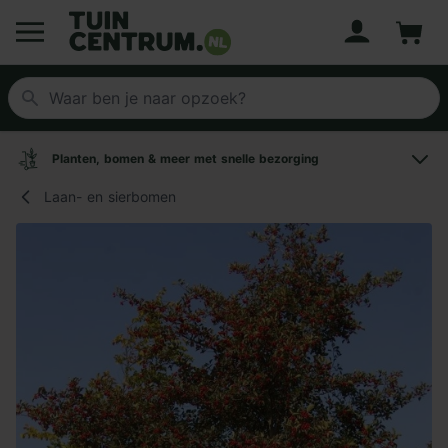
Account
Winke
Logo Tuincentrum.nl
Planten, bomen & meer met snelle bezorging
Laan- en sierbomen