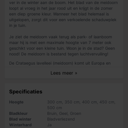
ver in de winter aan de boom. Het blad van de meidoorn
loopt al vroeg in het jaar rood uit en krijgt in de zomer
een diep groene kleur. Wanneer het blad helemaal is
uitgelopen, zorgt dit voor een verkoelende schaduwplek
in je tuin.
Je ziet de meidoorn vaak terug als park- of laanboom
maar hij is met een maximale hoogte van 7 meter ook
geschikt voor een kleine tuin. Woon je in de stad? Geen
nood! De meidoorn is bestand tegen luchtvervuiling!
De Crataegus lavelleei (meidoorn) komt uit Europa en
verdraagt de Nederlandse winters dus goed. Let er wel
Lees meer »
op dat de meidoorn doornen heeft die soms wel 2 cm
lang worden. Plant de boom dus niet op een plek vlak
langs een pad dat vaak gebruikt wordt.
Specificaties
Zo verzorg je de meidoorn
Hoogte
300 cm
,
350 cm
,
400 cm
,
450 cm
,
De crataegus lavelleei groeit goed op bijna alle
500 cm
ondergronden. Zorg er wel voor dat de bodem niet te
Bladkleur
Bruin
,
Geel
,
Groen
nat is. Plant de meidoorn op een zonnige tot half
Blad winter
Bladverliezend
schaduwrijke plek. Verder is deze boom makkelijk te
Winterhard
Ja
onderhouden. Je snoeit hem alleen in vorm wanneer dat