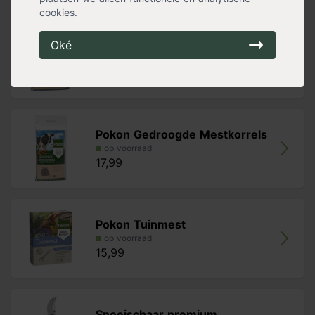
Handig voor erbij
cookies.
Pokon Tuinplanten Grond
Oké
op voorraad
14,39
Pokon Gedroogde Mestkorrels
op voorraad
17,99
Pokon Tuinmest
op voorraad
15,99
Snoeischaar premium