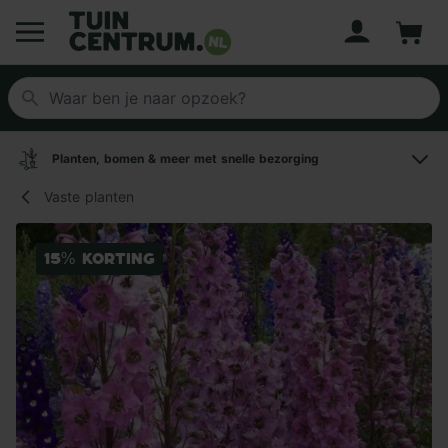
Account
Winke
Logo Tuincentrum.nl
Planten, bomen & meer met snelle bezorging
Vaste planten
15% korting