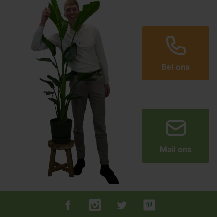
Bel ons
Mail ons
Tuincentrum.nl op Facebook
Tuincentrum.nl op Instagram
Tuincentrum.nl op Twitter
Tuincentrum.nl op Pin