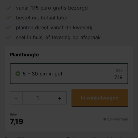
vanaf 175 euro gratis bezorgd
bestel nu, betaal later
planten direct vanaf de kwekerij
snel in huis, of levering op afspraak
Planthoogte
8,15
5 - 30 cm in pot
7,19
In winkelwagen
-
+
8,15
op voorraad
7,19