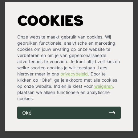
Onze blanke douglas
balken
zijn fijnbezaagd en hebben
daardoor een
ruw oppervlak
. Dit benadrukt het robuuste
uiterlijk van het douglashout. Het bijzondere aan ons
Cookies
douglashout is dat het
4-ex logs gezaagd
wordt,
waardoor het hout minder snel scheurt. Douglas balken
met kopmaat 5x15 cm worden voornamelijk
toegepast
Onze website maakt gebruik van cookies. Wij
als gordingen of spanten
voor onder andere veranda’s,
gebruiken functionele, analytische en marketing
kapschuren en overkappingen. Ook worden deze balken
cookies om jouw ervaring op onze website te
gebruikt als ligger voor een pergola of afdekregel voor
verbeteren en om je van gepersonaliseerde
schuttingen
die zijn geplaatst met 15x15 cm palen.
advertenties te voorzien. Je kunt altijd zelf kiezen
welke soorten cookies je wilt toestaan. Lees
Eigenschappen van douglashout
hierover meer in ons
privacybeleid
. Door te
klikken op "Oké", ga je akkoord met alle cookies
Lees meer »
Onze ruwe douglas balken zijn vers gezaagd, waardoor
op onze website. Indien je kiest voor
weigeren
,
er in de eerste maanden kans is op vochtuittreding,
plaatsen we alleen functionele en analytische
harsuittreding en werking van het hout. Houd verder ook
cookies.
Specificaties
rekening met mogelijke vlekjes, scheurtjes, kleur- en
structuurverschil, kwasten en noesten die aanwezig
Materiaal
Blank douglashout
Oké
kunnen zijn op het hout. Dit is onoverkomelijk en heeft
Levensduur
10 - 15 jaar
verder geen invloed op de kwaliteit van het hout.
Houtstructuur
Fijnbezaagd, ruw
Douglashout heeft van nature een roze/gele kleur en