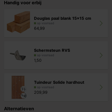
vergrijst mooi
. Ook blijft tijdens en na het vergrijzen de
Handig voor erbij
mooie ‘vlam’ in het hout behouden. Wil je de originele
kleur behouden? Dan is ons advies dit tuinscherm te
behandelen met Remmers HK lazuur douglas.
Douglas paal blank 15x15 cm
op voorraad
64,99
Schermsteun RVS
op voorraad
1,50
Tuindeur Solide hardhout
op voorraad
209,99
Alternatieven