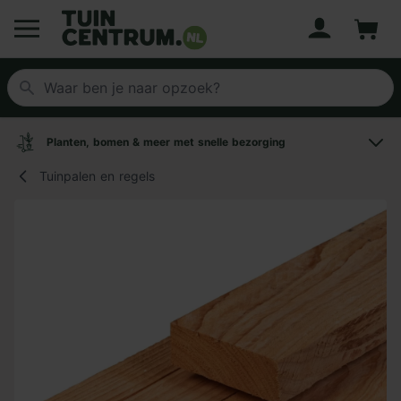
Account
Winke
Logo Tuincentrum.nl
Planten, bomen & meer met snelle bezorging
Tuinpalen en regels