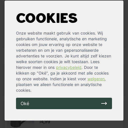
nodig, maar niet direct zonlicht, dat kan de bladeren
verbranden. Regelmatig water geven is nodig, maar
Specificaties
voorkom te allen tijde dat de wortels te lang in het water
Cookies
staan omdat dit kan leiden tot wortelrot. In de winter
Geschikt voor
Binnen
volstaat het om de plant eens
per twee weken water te
Onderhoud
Eenvoudig
geven
, terwijl in de zomer een wekelijkse waterbeurt
Onze website maakt gebruik van cookies. Wij
Standplaats
Halfschaduw
,
Schaduw
aanbevolen wordt.
gebruiken functionele, analytische en marketing
Waterbehoefte
Weinig
cookies om jouw ervaring op onze website te
Plantenbak
verbeteren en om je van gepersonaliseerde
Handig voor erbij
advertenties te voorzien. Je kunt altijd zelf kiezen
welke soorten cookies je wilt toestaan. Lees
Baq staat voor hoogwaardige kwaliteit plantenbakken,
hierover meer in ons
privacybeleid
. Door te
waar vanaf het ontwerp tot en met de productie
klikken op "Oké", ga je akkoord met alle cookies
Pokon Kamerplanten Voeding
aandacht is besteed aan detail en afwerking. Door
op onze website. Indien je kiest voor
weigeren
,
op voorraad
gebruik te maken van verschillende materialen heeft
plaatsen we alleen functionele en analytische
13,99
iedere Baq plantenbak zijn eigen
unieke uitstraling
. Van
cookies.
eigentijds tot tijdloos, van stoer en ruig tot elegant en
verfijnd, van kleurrijk tot minimalistisch.
Oké
Alles-in-1 plant + pot combinatie
Elho b.for soft gieter
op voorraad
14,99
Deze combinatie bevat een plantenbak die is opgemaakt
met een
kamerplant
, afgevuld met vulkastrat en is