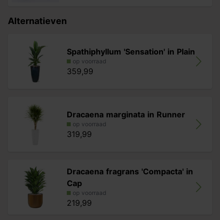
voorzien van een watermeter
. Vulkastrat absorbeert
meer water dan gewone aarde en geeft het geleidelijk af
Alternatieven
aan de wortels.
Spathiphyllum 'Sensation' in Plain
op voorraad
359,99
Dracaena marginata in Runner
op voorraad
319,99
Dracaena fragrans 'Compacta' in
Cap
op voorraad
219,99