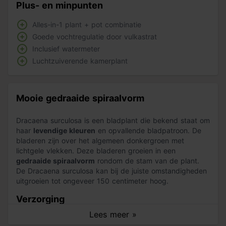
Plus- en minpunten
Alles-in-1 plant + pot combinatie
Goede vochtregulatie door vulkastrat
Inclusief watermeter
Luchtzuiverende kamerplant
Mooie gedraaide spiraalvorm
Dracaena surculosa is een bladplant die bekend staat om
haar
levendige kleuren
en opvallende bladpatroon. De
bladeren zijn over het algemeen donkergroen met
lichtgele vlekken. Deze bladeren groeien in een
gedraaide spiraalvorm
rondom de stam van de plant.
De Dracaena surculosa kan bij de juiste omstandigheden
uitgroeien tot ongeveer 150 centimeter hoog.
Verzorging
Lees meer »
De Dracaena surculosa heeft vlakbij het raam veel licht