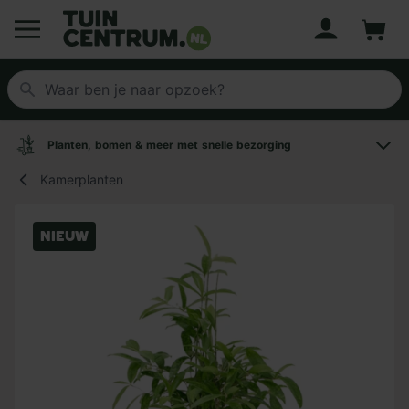
Account
Winke
Logo Tuincentrum.nl
Planten, bomen & meer met snelle bezorging
Kamerplanten
Nieuw