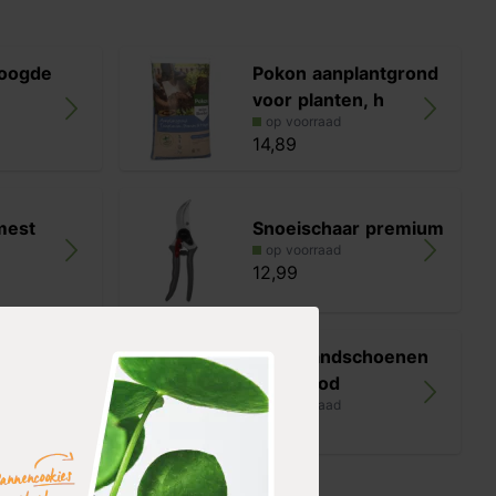
oogde
Pokon aanplantgrond
voor planten, h
op voorraad
14,89
mest
Snoeischaar premium
op voorraad
12,99
en
Werkhandschoenen
pakket
roze/rood
op voorraad
3,99