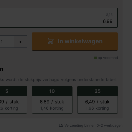
8,15
6,99
In winkelwagen
+
op voorraad
en
ks wordt de stukprijs verlaagd volgens onderstaande tabel.
5
10
25
89 / stuk
6,69 / stuk
6,49 / stuk
26 korting
1,46 korting
1,66 korting
Verzending binnen 0-2 werkdagen