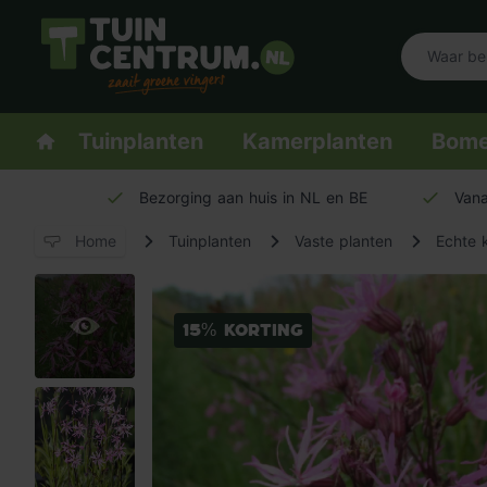
Logo Tuincentrum.nl
Homepage
Tuinplanten
Kamerplanten
Bom
Bezorging aan huis in NL en BE
Vana
Home
Tuinplanten
Vaste planten
Echte 
15% korting