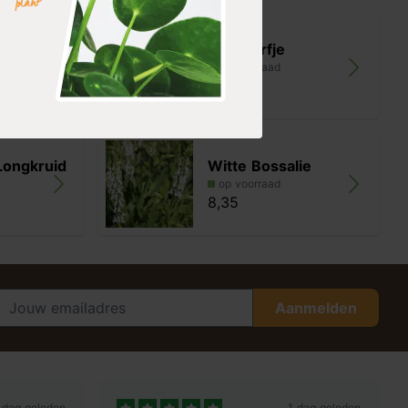
Bijenkorfje
op voorraad
8,35
Longkruid
Witte Bossalie
op voorraad
8,35
Aanmelden
 dag geleden
1 dag geleden