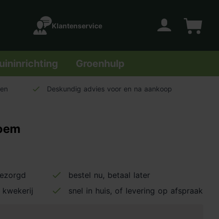
Klantenservice
Account
Winkelwage
uininrichting
Groenhulp
len
Deskundig advies voor en na aankoop
loem
bezorgd
bestel nu, betaal later
 kwekerij
snel in huis, of levering op afspraak