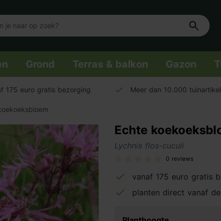
en
Grond
Terras & balkon
Gazon
T
f 175 euro gratis bezorging
Meer dan 10.000 tuinartike
koekoeksbloem
Echte koekoeksb
Lychnis flos-cuculi
0 reviews
vanaf 175 euro gratis 
planten direct vanaf de
Planthoogte