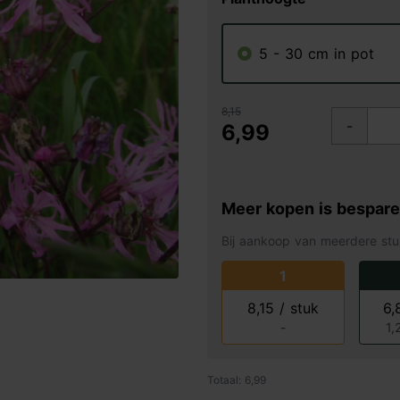
5 - 30 cm in pot
8,15
-
6,99
Meer kopen is bespar
Bij aankoop van meerdere stu
1
8,15 / stuk
6,
-
1,
Totaal: 6,99