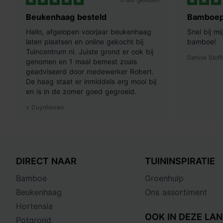
Beukenhaag besteld
Bamboep
Hallo, afgelopen voorjaar beukenhaag
Snel bij m
laten plaatsen en online gekocht bij
bamboe!
Tuincentrum nl. Juiste grond er ook bij
Denise Stoff
genomen en 1 maal bemest zoals
geadviseerd door medewerker Robert.
De haag staat er inmiddels erg mooi bij
en is in de zomer goed gegroeid.
v Duynhoven
DIRECT NAAR
TUININSPIRATIE
Bamboe
Groenhulp
Beukenhaag
Ons assortiment
Hortensia
OOK IN DEZE LAN
Potgrond