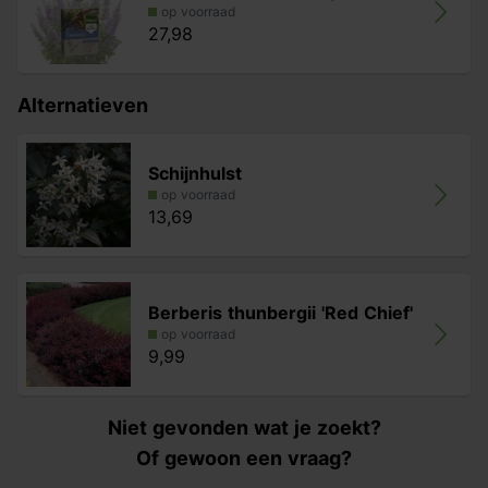
op voorraad
27,98
Alternatieven
Schijnhulst
op voorraad
13,69
Berberis thunbergii 'Red Chief'
op voorraad
9,99
Niet gevonden wat je zoekt?
Of gewoon een vraag?