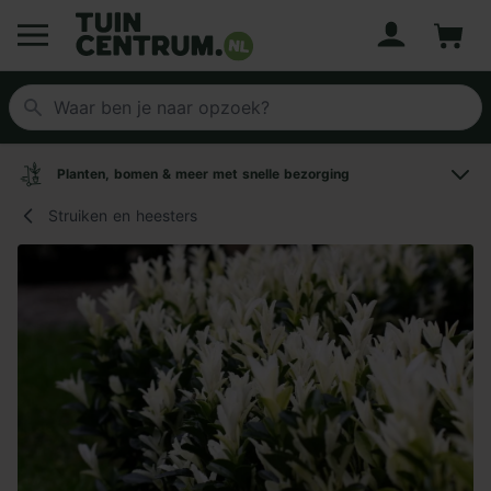
Account
Winke
Logo Tuincentrum.nl
Planten, bomen & meer met snelle bezorging
Struiken en heesters