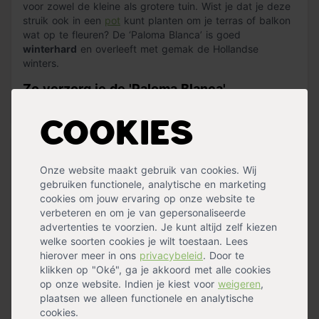
voor zowel de kleine als grotere tuin. Wist je dat je deze
struik ook in een
pot
kunt planten om je terras of balkon
wat op te fleuren? De ‘Paloma Blanca’ is goed
winterhard
en overleeft met gemak de Hollandse
winters.
Zo verzorg je de 'Paloma Blanca'
Lees meer »
De ‘Paloma Blanca’ is
gemakkelijk te onderhouden
en is
Cookies
prima te snoeien. Door te snoeien houd je de struik
compact en in vorm. Let op, snoei niet in de winter. Op
Specificaties
de meeste gronden groeit de 'Paloma Blanca' goed. Het
Onze website maakt gebruik van cookies. Wij
is belangrijk dat je voldoende vocht en voedingsstoffen
Geschikt voor
Borderbeplanting
,
Buiten
,
In
gebruiken functionele, analytische en marketing
geeft. Plant de ‘Paloma Blanca’ op een zonnige tot half
plantenbakken
,
Solitair (blikvanger)
,
cookies om jouw ervaring op onze website te
schaduwrijke plek in je tuin, zodat de struik zich optimaal
Borderafscheiding
,
Terras
verbeteren en om je van gepersonaliseerde
kan ontwikkelen. Voor het aanplanten gebruik je
Pokon
Hoogte
10 - 20 cm
advertenties te voorzien. Je kunt altijd zelf kiezen
Tuinplanten Grond
.
Bladkleur
Groen
,
Wit
welke soorten cookies je wilt toestaan. Lees
Blad winter
Bladhoudend
hierover meer in ons
privacybeleid
. Door te
Winterhard
Ja
klikken op "Oké", ga je akkoord met alle cookies
Onderhoud
Eenvoudig
op onze website. Indien je kiest voor
weigeren
,
Wintergroen
Ja
plaatsen we alleen functionele en analytische
Standplaats
Halfschaduw
,
Zon
cookies.