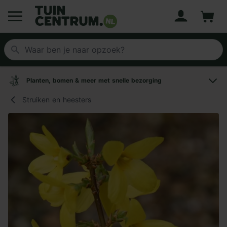
Account
Winke
Logo Tuincentrum.nl
Planten, bomen & meer met snelle bezorging
Struiken en heesters