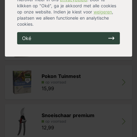
op voorraad
klikken op "Oké", ga je akkoord met alle cookies
14,39
op onze website. Indien je kiest voor
weigeren
,
plaatsen we alleen functionele en analytische
cookies.
Pokon Tuinmest Bio
Oké
op voorraad
19,99
Pokon Tuinmest
op voorraad
15,99
Snoeischaar premium
op voorraad
12,99