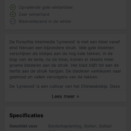
Opvallende gele winterbloei
Zeer winterhard
Bladverliezend in de winter
De Forsythia intermedia 'Lynwood' is met een bloei vanaf
eind februari een bijzondere struik. Vele gele bloemen
verschijnen als klokjes aan de nog kale takken. In de
loop van de lente, na de bloei, komen er steeds meer
groene bladeren aan de struik. Het blad blijft tot aan de
herfst aan de struik hangen. De bladeren verkleuren naar
geelrood en vallen vervolgens van de takken.
De ‘Lynwood’ is een cultivar van het Chineesklokje. Deze
struik staat ook wel bekend onder de naam ‘Lynwood
Lees meer »
Gold’ en heeft een maximale hoogte van ongeveer 2,5
meter. Het opgaande wintersilhouet geeft tijdens de
wintermaanden een prachtig aanblik. De ‘Lynwood’ is
Specificaties
goed winterhard en overleeft temperaturen tot wel -22˚C.
Geschikt voor
Borderbeplanting
,
Buiten
,
Solitair
Zo verzorg je de 'Lynwood'