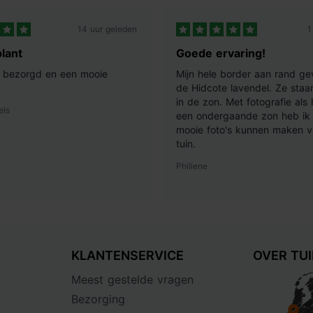
14 uur geleden
1
lant
Goede ervaring!
ij bezorgd en een mooie
Mijn hele border aan rand ge
de Hidcote lavendel. Ze staan
in de zon. Met fotografie als
els
een ondergaande zon heb ik 
mooie foto's kunnen maken v
tuin.
Philiene
KLANTENSERVICE
OVER TU
Meest gestelde vragen
Bezorging