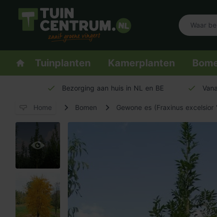
Logo Tuincentrum.nl
Homepage
Tuinplanten
Kamerplanten
Bom
Bezorging aan huis in NL en BE
Vana
Home
Bomen
Gewone es (Fraxinus excelsior '