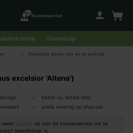
Klantenservice
Account
Winkelwage
uininrichting
Groenhulp
len
Deskundig advies voor en na aankoop
s excelsior 'Altena')
bezorgd
bestel nu, betaal later
kwekerij
snelle levering op afspraak
d, neem
contact
op met de klantenservice om te
oduct beschikbaar is.