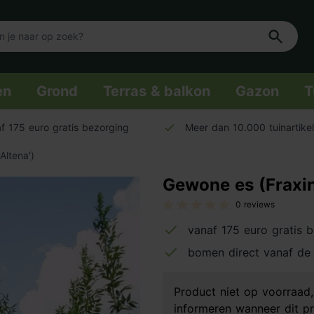
en
Grond
Terras & balkon
Gazon
T
f 175 euro gratis bezorging
Meer dan 10.000 tuinartike
Altena')
Gewone es (Fraxinu
0 reviews
vanaf 175 euro gratis 
bomen direct vanaf de 
Product niet op voorraa
informeren wanneer dit pr