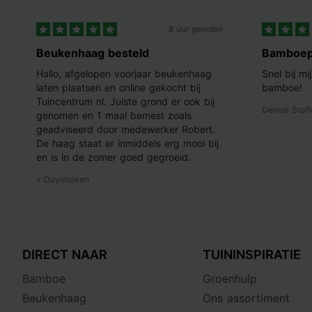
8 uur geleden
Beukenhaag besteld
Bamboep
Hallo, afgelopen voorjaar beukenhaag
Snel bij m
laten plaatsen en online gekocht bij
bamboe!
Tuincentrum nl. Juiste grond er ook bij
Denise Stoff
genomen en 1 maal bemest zoals
geadviseerd door medewerker Robert.
De haag staat er inmiddels erg mooi bij
en is in de zomer goed gegroeid.
v Duynhoven
DIRECT NAAR
TUININSPIRATIE
Bamboe
Groenhulp
Beukenhaag
Ons assortiment