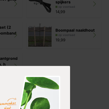
spijkers
op voorraad
14,99
set (2
Boompaal naaldhout
boomband
op voorraad
19,99
lantgrond
, h
e es