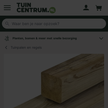
Account
Winke
Logo Tuincentrum.nl
Planten, bomen & meer met snelle bezorging
Tuinpalen en regels