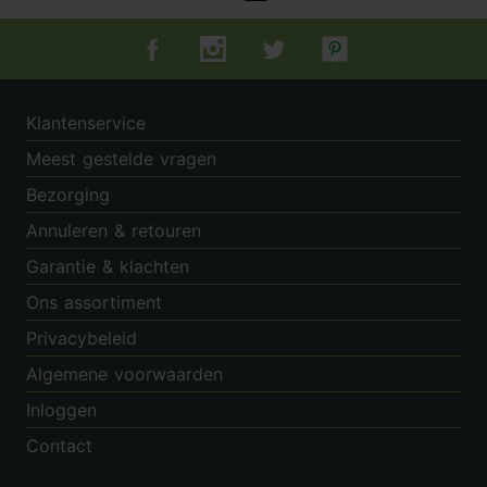
Tuincentrum.nl op Facebook
Tuincentrum.nl op Instagram
Tuincentrum.nl op Twitter
Tuincentrum.nl op Pin
Klantenservice
Meest gestelde vragen
Bezorging
Annuleren & retouren
Garantie & klachten
Ons assortiment
Privacybeleid
Algemene voorwaarden
Inloggen
Contact