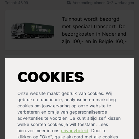
Totaal: 48,99
Verzending binnen 0-2 werkdagen
Tuinhout wordt bezorgd
met speciaal transport. De
bezorgkosten in Nederland
zijn 100,- en in België 160,-
Plus- en minpunten
Cookies
Geïmpregneerd grenenhout
Robuuste uitstraling
4-ex log gezaagd
Onze website maakt gebruik van cookies. Wij
Niet voor kleine houtconstructies
gebruiken functionele, analytische en marketing
cookies om jouw ervaring op onze website te
verbeteren en om je van gepersonaliseerde
advertenties te voorzien. Je kunt altijd zelf kiezen
Grenen paal met robuuste uitstraling
welke soorten cookies je wilt toestaan. Lees
hierover meer in ons
privacybeleid
. Door te
Deze grenen
paal
is gemaakt van
geïmpregneerd
klikken op "Oké", ga je akkoord met alle cookies