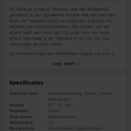
De Hibiscus syriacus 'Hamabo, ook wel altheastruik
genoemd, is een opvallende heester met een kleurrijke
bloei. De 'Hamabo' bloeit van ongeveer augustus tot
oktober met lichtroze bloemen. Het midden van de
bloem heeft een rood hart. Dit zorgt voor een mooi
effect. Hoe meer je de 'Hamabo' in de zon zet, hoe
uitbundiger de plant bloeit.
De ‘Hamabo’ krijgt een uiteindelijke hoogte van zo’n 2
meter. Deze struik is winterhard en verdraagt
Lees meer »
temperaturen tot -15 graden Celsius.Wel verliest de plant
zijn bladeren in de winter.
Specificaties
Zo verzorg je de ‘Hamabo’
Naast een plaats in de zon kun je de ‘Hamabo’ ook een
Geschikt voor
Borderbeplanting
,
Buiten
,
Solitair
plekje in de halfschaduw geven. Zorg wel voor een
(blikvanger)
vochtige en goed waterdoorlatende bodem. Deze struik
Hoogte
20 - 40 cm
bloeit op eenjarig hout. Je kunt jaarlijks na de bloei de
Bladkleur
Groen
oudste takken van de ‘Hamabo’ verwijderen. Dit
Blad winter
Bladverliezend
stimuleert een gezonde bloei.
Winterhard
Ja
Bloeiperiode
Zomerbloeier
,
Najaarsbloeier