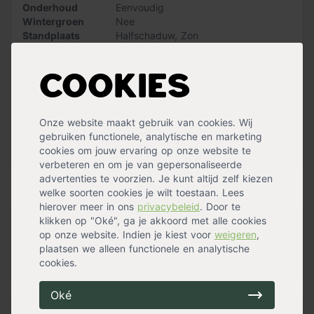
Onderhoud
Eenvoudig
Wintergroen
Nee
Standplaats
Halfschaduw
,
Zon
Maximalehoogte
200 cm
Bloemkleur
Roze
,
Wit
Bloemen
Ja
Cookies
Snoeimaand
Maart
,
April
Waterbehoefte
Gemiddeld
Vruchtdragend
Nee
Onze website maakt gebruik van cookies. Wij
Groeisnelheid
Gemiddeld
gebruiken functionele, analytische en marketing
Stekels
Nee
cookies om jouw ervaring op onze website te
Meer specificaties »
verbeteren en om je van gepersonaliseerde
advertenties te voorzien. Je kunt altijd zelf kiezen
Handig voor erbij
welke soorten cookies je wilt toestaan. Lees
hierover meer in ons
privacybeleid
. Door te
klikken op "Oké", ga je akkoord met alle cookies
Pokon Tuinplanten Grond
op onze website. Indien je kiest voor
weigeren
,
op voorraad
plaatsen we alleen functionele en analytische
14,39
cookies.
Oké