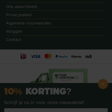
Ons assortiment
Privacybeleid
Algemene voorwaarden
Inloggen
Contact
10%
Korting?
Schrijf je nú in voor onze nieuwsbrief:
Beoordeling:
8.9
door
3.862
klanten
© 2014 - 2026 - Tuincentrum.nl B.V.