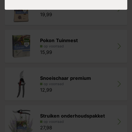
Pokon Tuinmest Bio
op voorraad
19,99
Pokon Tuinmest
op voorraad
15,99
Snoeischaar premium
op voorraad
12,99
Struiken onderhoudspakket
op voorraad
27,98