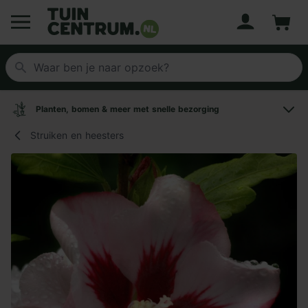
Account
Winke
Logo Tuincentrum.nl
Planten, bomen & meer met snelle bezorging
Struiken en heesters