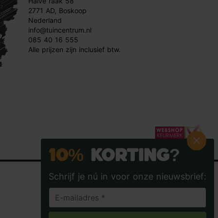
Halve raak 58
2771 AD, Boskoop
Nederland
info@tuincentrum.nl
085 40 16 555
Alle prijzen zijn inclusief btw.
10%
Korting?
Schrijf je nú in voor onze nieuwsbrief:
Tuincentrum.nl op Facebook
Tuincentrum.nl op Instagra
Tuincentrum.nl op
Tuincent