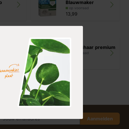
o
Blauwmaker
op voorraad
13,99
nsia,
Snoeischaar premium
lea Mest
op voorraad
12,99
Aanmelden