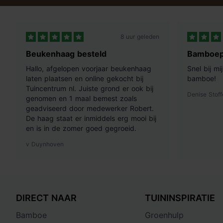
Pokon Hortensia mest
Met Pokon Hortensia mest zorg je voor de
ultieme voedbodem
8 uur geleden
gezonde groei
. Voor het beste resultaat bemest je tweemaal p
vroege voorjaar, na de snoei. En een tweede keer in de zomer. 
Beukenhaag besteld
Bamboep
grond staan hebben behoefte aan ongeveer 40-50 gram mest.
Hallo, afgelopen voorjaar beukenhaag
Snel bij m
Hortensia's in pot hebben voldoende aan een dosering van 2
laten plaatsen en online gekocht bij
bamboe!
voeding tot wel 120 dagen
. De Hortensia mest is ook geschi
Tuincentrum nl. Juiste grond er ook bij
planten, zoals Rhododendron, Azalea en Magnolia.
Denise Stoff
genomen en 1 maal bemest zoals
geadviseerd door medewerker Robert.
Tip
: bemest niet bij temperaturen hoger dan 25°C.
De haag staat er inmiddels erg mooi bij
en is in de zomer goed gegroeid.
v Duynhoven
DIRECT NAAR
TUININSPIRATIE
Bamboe
Groenhulp