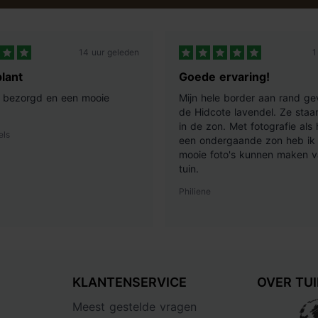
 voor een uitbundige bloei en
14 uur geleden
1
er jaar. De eerste keer in het
Hortensia's die in de volle
lant
Goede ervaring!
 Jonge Hortensia's of
ij bezorgd en een mooie
Mijn hele border aan rand ge
0-25 gram. Deze meststof geeft
de Hidcote lavendel. Ze staan
kt voor andere zuurminnende
in de zon. Met fotografie als
els
een ondergaande zon heb ik 
mooie foto's kunnen maken v
tuin.
Philiene
KLANTENSERVICE
OVER TU
Meest gestelde vragen