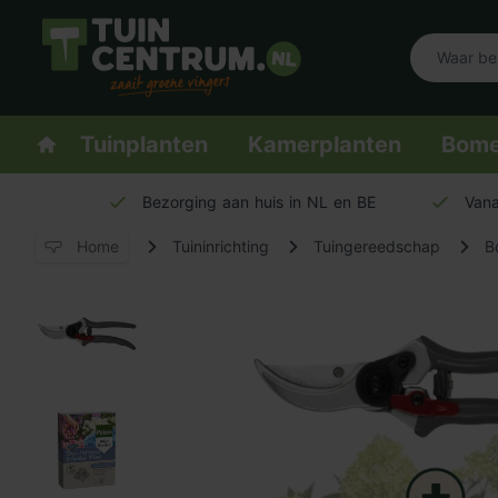
Logo Tuincentrum.nl
Homepage
Tuinplanten
Kamerplanten
Bom
Bezorging aan huis in NL en BE
Vana
Home
Tuininrichting
Tuingereedschap
B