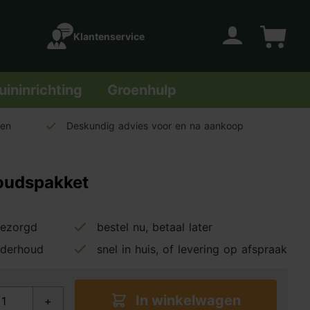
Klantenservice
Account
Winkelwage
uininrichting
Groenhulp
len
Deskundig advies voor en na aankoop
oudspakket
bezorgd
bestel nu, betaal later
nderhoud
snel in huis, of levering op afspraak
In winkelwagen
+