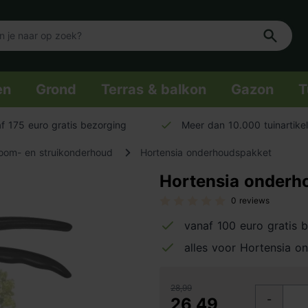
en
Grond
Terras & balkon
Gazon
T
f 175 euro gratis bezorging
Meer dan 10.000 tuinartike
oom- en struikonderhoud
Hortensia onderhoudspakket
Hortensia onderh
0 reviews
vanaf 100 euro gratis 
alles voor Hortensia o
28,99
-
26,49