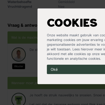
Waterbehoefte
Gemiddeld
esdoorn rood op een
beschutte en half schaduwrijke plek
in 
Vruchtdragend
Nee
de bladeren. De plant groeit goed in een goede, normale tui
Groeisnelheid
Langzaam
Meer specificaties »
vocht. Goed waterdoorlatende grond is belangrijk, zodat de wo
Stekels
Nee
komen te staan.
Cookies
Vraag & antwoord
Tip
: geef elk voorjaar de grond een laagje
Pokon Tuinmest Bio
struik.
Onze website maakt gebruik van cooki
Wat is de maximale hoogte van de Japanse esdoorn?
marketing cookies om jouw ervaring 
gepersonaliseerde advertenties te voo
je wilt toestaan. Lees hierover meer 
De struik kan maximaal 4 meter hoog worden.
akkoord met alle cookies op onze web
functionele en analytische cookies.
Wouter
Oké
Wanneer moet je deze struik snoeien?
Je hoeft de struik nauwelijks te snoeien. Snoei
Let op! dat de Japanse esdoorn rood flink kan b