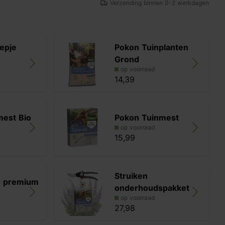
Verzending binnen 0-2 werkdagen
epje
Pokon Tuinplanten
Grond
op voorraad
14,39
mest Bio
Pokon Tuinmest
op voorraad
15,99
Struiken
r premium
onderhoudspakket
op voorraad
27,98