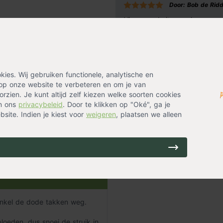
Door: Bob de Rid
je tuin, dit voorkomt schade aan
ngrond met voldoende voedsel en
Via uw website een japanse e
rtels niet in een laagje water
gekozen dag trok ik de bezor
tuin zoeken.
. Dit bevordert de groei van de
es. Wij gebruiken functionele, analytische en
op onze website te verbeteren en om je van
rzien. Je kunt altijd zelf kiezen welke soorten cookies
in ons
privacybeleid
. Door te klikken op "Oké", ga je
site. Indien je kiest voor
weigeren
, plaatsen we alleen
 enkel de dode takken weg.
loeden, dus snoei de struik in