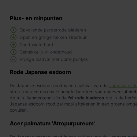
Plus- en minpunten
Opvallende purperrode bladeren
Open en grillige takken structuur
Goed winterhard
Gemakkelijk in onderhoud
Vroege bladval met dorre puntjes
Rode Japanse esdoorn
De Japanse esdoorn rood is een cultivar van de
Japanse esd
struik kan een maximale hoogte bereiken van ongeveer
4 met
de tuin. Kenmerkend zijn de
fel rode bladeren
die in de herfs
Japanse esdoorn rood zal mooi aftekenen in een groene omg
opvullen.
Acer palmatum 'Atropurpureum'
De Japanse esdoorn rood is een cultivar van de Japanse esd