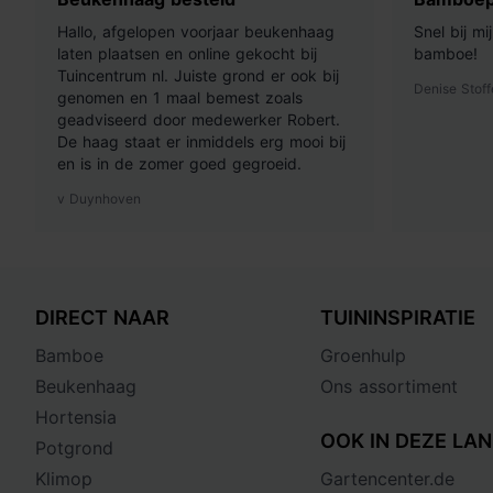
Hallo, afgelopen voorjaar beukenhaag
Snel bij m
laten plaatsen en online gekocht bij
bamboe!
Tuincentrum nl. Juiste grond er ook bij
Denise Stoff
genomen en 1 maal bemest zoals
geadviseerd door medewerker Robert.
De haag staat er inmiddels erg mooi bij
en is in de zomer goed gegroeid.
v Duynhoven
DIRECT NAAR
TUININSPIRATIE
Bamboe
Groenhulp
Beukenhaag
Ons assortiment
Hortensia
OOK IN DEZE LAN
Potgrond
Klimop
Gartencenter.de