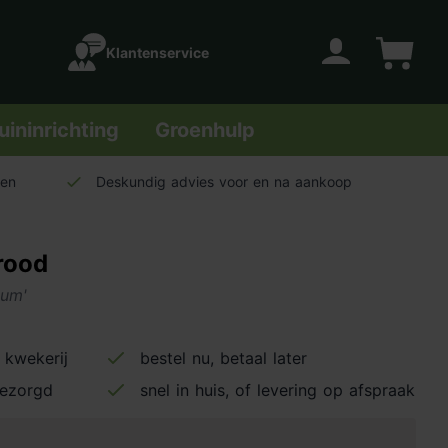
Klantenservice
Account
Winkelwage
uininrichting
Groenhulp
len
Deskundig advies voor en na aankoop
rood
eum'
 kwekerij
bestel nu, betaal later
bezorgd
snel in huis, of levering op afspraak