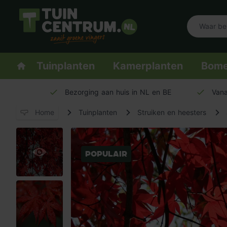
Logo Tuincentrum.nl
Homepage
Tuinplanten
Kamerplanten
Bom
Bezorging aan huis in NL en BE
Vana
Home
Tuinplanten
Struiken en heesters
Populair