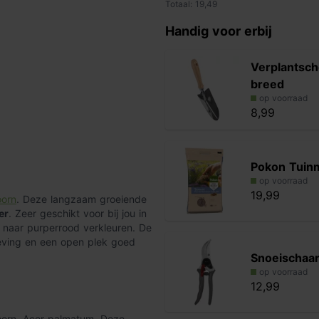
Totaal: 19,49
Handig voor erbij
Verplantsch
breed
op voorraad
8,99
Pokon Tuin
op voorraad
19,99
oorn
. Deze langzaam groeiende
er
. Zeer geschikt voor bij jou in
t naar purperrood verkleuren. De
eving en een open plek goed
Snoeischaa
op voorraad
12,99
oorn, Acer palmatum. Deze