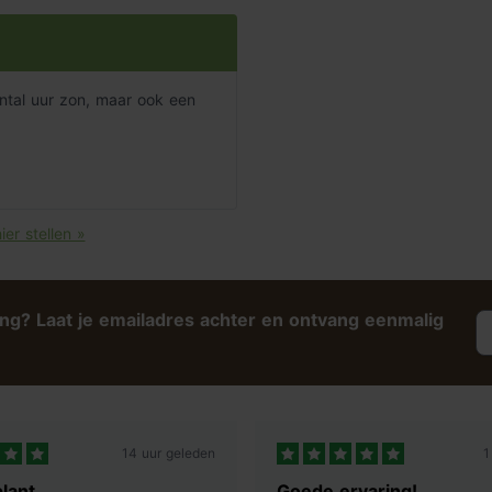
aantal uur zon, maar ook een
ier stellen »
ing? Laat je emailadres achter en ontvang eenmalig
14 uur geleden
1
lant
Goede ervaring!