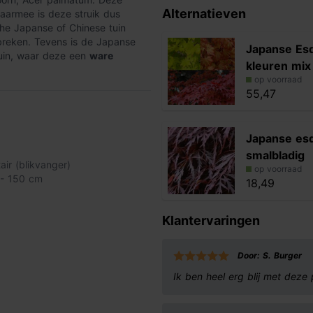
Alternatieven
Daarmee is deze struik dus
sche Japanse of Chinese tuin
breken. Tevens is de Japanse
Japanse Es
tuin, waar deze een
ware
kleuren mix
op voorraad
55,47
 struik valt mooi op tussen al
Japanse es
ormige, purperrode bladeren
.
. Na een prachtige zomer zullen
smalbladig
tair (blikvanger)
 Deze bladeren zullen eind
op voorraad
 - 150 cm
 wintersilhouet
zichtbaar
18,49
kkenstructuur. Doordat de struik
prachtige uiterlijk van deze
Klantervaringen
Door: S. Burger
Ik ben heel erg blij met deze
 hoeft de struik nauwelijks te
nse esdoorn rood flink kan
ar en de zomer. Plant de Japanse