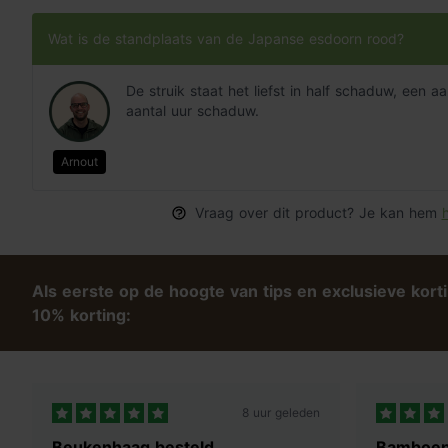
Wat is de standplaats van de Japanse esdoorn rood?
De struik staat het liefst in half schaduw, een 
aantal uur schaduw.
Arnout
Vraag over dit product? Je kan hem
h
Als eerste op de hoogte van tips en exclusieve kort
10% korting:
8 uur geleden
Beukenhaag besteld
Bamboep