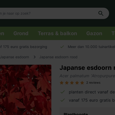
en
Grond
Terras & balkon
Gazon
T
f 175 euro gratis bezorging
Meer dan 10.000 tuinartike
Japanse esdoorn
Japanse esdoorn rood
Japanse esdoorn 
Acer palmatum 'Atropurpur
2 reviews
planten direct vanaf de
vanaf 175 euro gratis 
Planthoogte