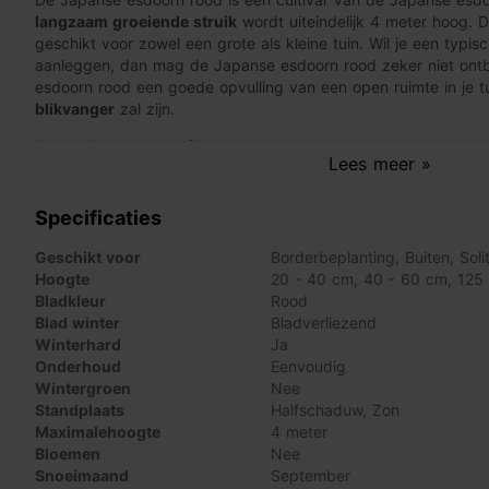
langzaam groeiende struik
wordt uiteindelijk 4 meter hoog. 
geschikt voor zowel een grote als kleine tuin. Wil je een typi
aanleggen, dan mag de Japanse esdoorn rood zeker niet ont
esdoorn rood een goede opvulling van een open ruimte in je 
blikvanger
zal zijn.
Opvallende struik
Lees meer »
De Japanse esdoorn rood is een bekende struik in ons land. De
Specificaties
de groene struiken in het voorjaar en zomer, dankzij de
handv
Een blikvanger is de Japanse esdoorn rood het hele jaar rond
Geschikt voor
Borderbeplanting
,
Buiten
,
Soli
de bladeren van de Japanse esdoorn rood purperrood kleuren.
Hoogte
20 - 40 cm
,
40 - 60 cm
,
125
herfst allemaal van de struik vallen, zo zal een
karakteristiek
Bladkleur
Rood
worden. De Japanse esdoorn rood heeft een open en grillig ta
Blad winter
Bladverliezend
goed
winterhard
is, kun je elk jaar opnieuw genieten van het 
Winterhard
Ja
struik.
Onderhoud
Eenvoudig
Wintergroen
Nee
Japanse esdoorn onderhouden
Standplaats
Halfschaduw
,
Zon
Maximalehoogte
4 meter
De Japanse esdoorn rood is
gemakkelijk te onderhouden
. Je
Bloemen
Nee
snoeien. Snoei enkel de dode takken weg. Let op dat de Japa
Snoeimaand
September
bloeden, dus snoei de struik in ieder geval niet in het voorja