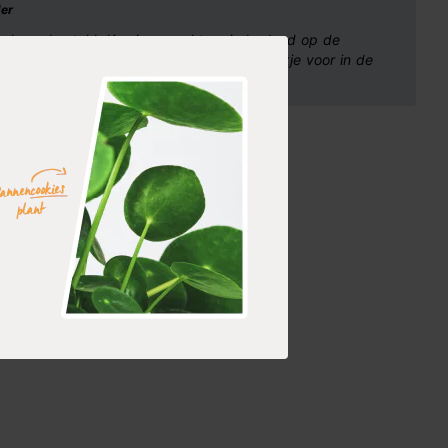
der
sdoorn besteld. Keurig verpakt en inderdaad op de
ger aan. Bedankt en ik ga er een mooi plekje voor in de