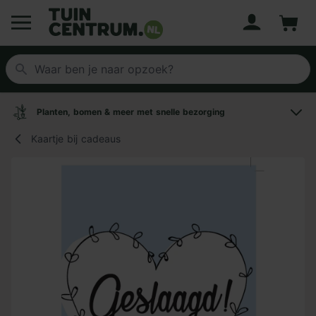
Account
Winke
Logo Tuincentrum.nl
Planten, bomen & meer met snelle bezorging
Kaartje bij cadeaus