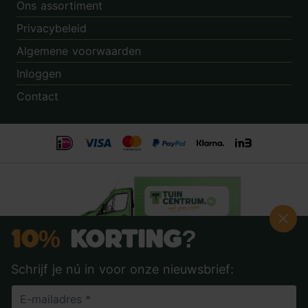
Ons assortiment
Privacybeleid
Algemene voorwaarden
Inloggen
Contact
10%
Korting?
Schrijf je nú in voor onze nieuwsbrief:
Beoordeling:
8.9
door
3.862
klanten
© 2014 - 2026 - Tuincentrum.nl B.V.