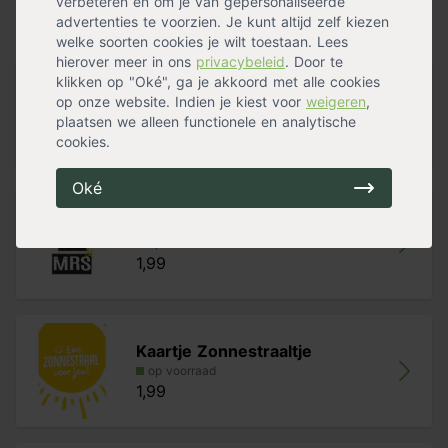
verbeteren en om je van gepersonaliseerde
advertenties te voorzien. Je kunt altijd zelf kiezen
Alternatieven
welke soorten cookies je wilt toestaan. Lees
hierover meer in ons
privacybeleid
. Door te
klikken op "Oké", ga je akkoord met alle cookies
Kaartje Beterschap Stippen
op onze website. Indien je kiest voor
weigeren
,
op voorraad
plaatsen we alleen functionele en analytische
1,99
cookies.
Oké
Kaartje Congrats Mr en Mrs
op voorraad
1,99
Kaartje Zonnestraaltje
op voorraad
1,99